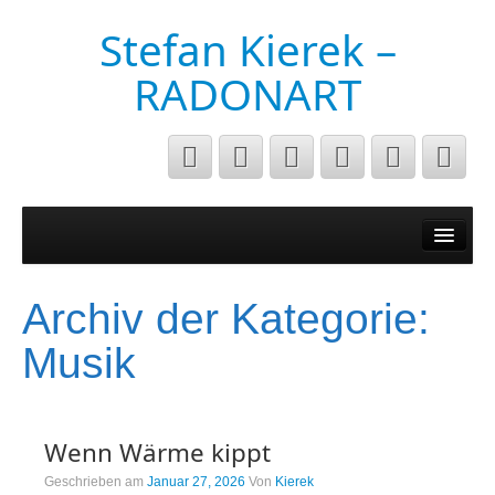
Stefan Kierek –
RADONART
Home
Niederrhein
Archiv der Kategorie:
Musik&Art
Musik
Surreal
Architecture
Wenn Wärme kippt
Luftaufnahmen
Geschrieben am
Januar 27, 2026
Von
Kierek