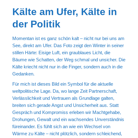
Portrait
Kälte am Ufer, Kälte in
Wettbewerb
der Politik
Meine Kalender
Mein Shop
Momentan ist es ganz schön kalt – nicht nur bei uns am
See, direkt am Ufer. Das Foto zeigt den Winter in seiner
Stefan´s EduPortal
stillen Härte: Eisige Luft, ein graublaues Licht, die
Bäume wie Schatten, der Weg schmal und unsicher. Die
Kälte kriecht nicht nur in die Finger, sondern auch in die
Gedanken.
Für mich ist dieses Bild ein Symbol für die aktuelle
weltpolitische Lage. Da, wo lange Zeit Partnerschaft,
Verlässlichkeit und Vertrauen als Grundlage galten,
breiten sich gerade Angst und Unsicherheit aus. Statt
Gespräch und Kompromiss erleben wir Machtgehabe,
Drohungen, Gewalt und ein wachsendes Unverständnis
füreinander. Es fühlt sich an wie ein Wechsel von
Wärme zu Kälte – nicht plötzlich, sondern schleichend,