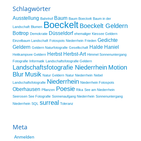
Schlagwörter
Ausstellung
Baum
Bahnhof
Baum Boeckelt
Baum in der
Boeckelt
Boeckelt Geldern
Landschaft
Blumen
Bottrop
Düsseldorf
Demokratie
ehemaliger Kiessee Geldern
Gedichte
Einzelbaum Landschaft
Fotospots Niederrhein
Frieden
Geldern
Halde Haniel
Geldern Naturfotografie
Gesellschaft
Herbst
Herbst-Art
Heitkampsee Geldern
Himmel Sonnenuntergang
Fotografie
Informatik
Landschaftsfotografie Geldern
Landschaftsfotografie Niederrhein
Motion
Blur
Musik
Natur Geldern
Natur Niederrhein
Nebel
Niederrhein
Landschaftsfotografie
Niederrhein Fotospots
Poesie
Oberhausen
Pflanzen
Rika
See am Niederrhein
Seerosen See Fotografie
Sonnenaufgang Niederrhein
Sonnenuntergang
surreal
Niederrhein
SQL
Toleranz
Meta
Anmelden