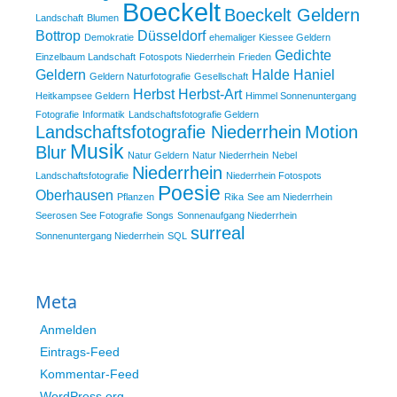
Boeckelt
Boeckelt Geldern
Landschaft
Blumen
Bottrop
Düsseldorf
Demokratie
ehemaliger Kiessee Geldern
Gedichte
Einzelbaum Landschaft
Fotospots Niederrhein
Frieden
Geldern
Halde Haniel
Geldern Naturfotografie
Gesellschaft
Herbst
Herbst-Art
Heitkampsee Geldern
Himmel Sonnenuntergang
Fotografie
Informatik
Landschaftsfotografie Geldern
Landschaftsfotografie Niederrhein
Motion
Musik
Blur
Natur Geldern
Natur Niederrhein
Nebel
Niederrhein
Landschaftsfotografie
Niederrhein Fotospots
Poesie
Oberhausen
Pflanzen
Rika
See am Niederrhein
Seerosen See Fotografie
Songs
Sonnenaufgang Niederrhein
surreal
Sonnenuntergang Niederrhein
SQL
Meta
Anmelden
Eintrags-Feed
Kommentar-Feed
WordPress.org