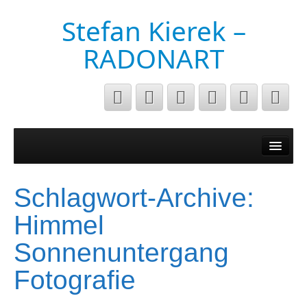
Stefan Kierek –
RADONART
Home
Niederrhein
Schlagwort-Archive:
Musik&Art
Himmel
Surreal
Sonnenuntergang
Architecture
Fotografie
Luftaufnahmen