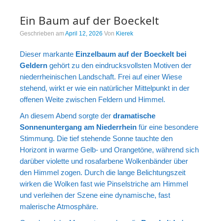
Portrait
Ein Baum auf der Boeckelt
Wettbewerb
Geschrieben am
April 12, 2026
Von
Kierek
Meine Kalender
Dieser markante
Einzelbaum auf der Boeckelt bei
Mein Shop
Geldern
gehört zu den eindrucksvollsten Motiven der
niederrheinischen Landschaft. Frei auf einer Wiese
Stefan´s EduPortal
stehend, wirkt er wie ein natürlicher Mittelpunkt in der
offenen Weite zwischen Feldern und Himmel.
An diesem Abend sorgte der
dramatische
Sonnenuntergang am Niederrhein
für eine besondere
Stimmung. Die tief stehende Sonne tauchte den
Horizont in warme Gelb- und Orangetöne, während sich
darüber violette und rosafarbene Wolkenbänder über
den Himmel zogen. Durch die lange Belichtungszeit
wirken die Wolken fast wie Pinselstriche am Himmel
und verleihen der Szene eine dynamische, fast
malerische Atmosphäre.