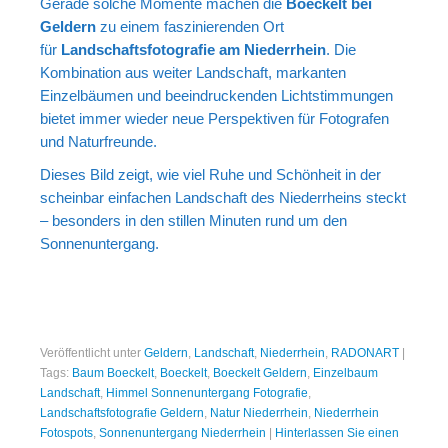
Gerade solche Momente machen die
Boeckelt bei
Geldern
zu einem faszinierenden Ort
für
Landschaftsfotografie am Niederrhein
. Die
Kombination aus weiter Landschaft, markanten
Einzelbäumen und beeindruckenden Lichtstimmungen
bietet immer wieder neue Perspektiven für Fotografen
und Naturfreunde.
Dieses Bild zeigt, wie viel Ruhe und Schönheit in der
scheinbar einfachen Landschaft des Niederrheins steckt
– besonders in den stillen Minuten rund um den
Sonnenuntergang.
Veröffentlicht unter
Geldern
,
Landschaft
,
Niederrhein
,
RADONART
|
Tags:
Baum Boeckelt
,
Boeckelt
,
Boeckelt Geldern
,
Einzelbaum
Landschaft
,
Himmel Sonnenuntergang Fotografie
,
Landschaftsfotografie Geldern
,
Natur Niederrhein
,
Niederrhein
Fotospots
,
Sonnenuntergang Niederrhein
|
Hinterlassen Sie einen