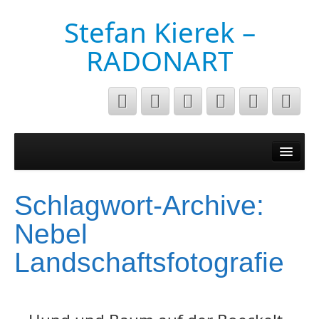
Stefan Kierek –
RADONART
Home
Niederrhein
Schlagwort-Archive:
Musik&Art
Nebel
Surreal
Landschaftsfotografie
Architecture
Luftaufnahmen