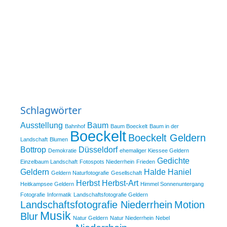
Schlagwörter
Ausstellung
Baum
Bahnhof
Baum Boeckelt
Baum in der
Boeckelt
Boeckelt Geldern
Landschaft
Blumen
Bottrop
Düsseldorf
Demokratie
ehemaliger Kiessee Geldern
Gedichte
Einzelbaum Landschaft
Fotospots Niederrhein
Frieden
Geldern
Halde Haniel
Geldern Naturfotografie
Gesellschaft
Herbst
Herbst-Art
Heitkampsee Geldern
Himmel Sonnenuntergang
Fotografie
Informatik
Landschaftsfotografie Geldern
Landschaftsfotografie Niederrhein
Motion
Musik
Blur
Natur Geldern
Natur Niederrhein
Nebel