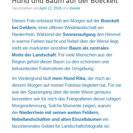
Hund und Baum auf der Boeckelt
Portrait
Geschrieben am
April 12, 2026
Von
Kierek
Wettbewerb
Dieses Foto entstand früh am Morgen auf der
Boeckelt
Meine Kalender
bei Geldern
, einer offenen Weidelandschaft am
Niederrhein. Während der
Sonnenaufgang
den Himmel
Mein Shop
in warme Farben taucht und Nebel über der Wiese liegt,
steht ein markanter einzelner
Baum als zentrales
Stefan´s EduPortal
Motiv der Landschaft
. Für viele Menschen aus der
Region gehört dieser Baum zu den schönsten und
bekanntesten Fotomotiven der Umgebung.
Im Vordergrund läuft
mein Hund Rika
, der mich an
diesem Morgen auf meiner Fototour begleitet hat. Für sie
war der Spaziergang über die weite Wiese genauso
besonders wie für mich das Fotografieren dieser ruhigen
Morgenstimmung. Solche Momente zeigen, warum
der
Niederrhein mit seinen weiten Feldern,
Nebellandschaften und alten Einzelbäumen
ein
faszinierendes Gebiet für Landschaftsfotografie ist.