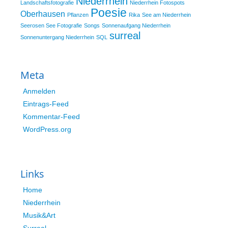
Niederrhein
Landschaftsfotografie
Niederrhein Fotospots
Poesie
Oberhausen
Pflanzen
Rika
See am Niederrhein
Seerosen See Fotografie
Songs
Sonnenaufgang Niederrhein
surreal
Sonnenuntergang Niederrhein
SQL
Meta
Anmelden
Eintrags-Feed
Kommentar-Feed
WordPress.org
Links
Home
Niederrhein
Musik&Art