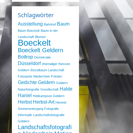
Schlagwörter
Ausstellung
Baum
Bahnhof
Baum Boeckelt
Baum in der
Landschaft
Blumen
Boeckelt
Boeckelt Geldern
Bottrop
Demokratie
Düsseldorf
ehemaliger Kiessee
Geldern
Einzelbaum Landschaft
Fotospots Niederrhein
Frieden
Gedichte
Geldern
Geldern
Halde
Naturfotografie
Gesellschaft
Haniel
Heitkampsee Geldern
Herbst
Herbst-Art
Himmel
Sonnenuntergang Fotografie
Informatik
Landschaftsfotografie
Geldern
Landschaftsfotografi