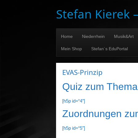
Stefan Kierek
Home
Niederrhein
Musik&Art
Mein Shop
Stefan´s EduPortal
EVAS-Prinzip
Quiz zum Thema
[h5p id=“4″]
Zuordnungen zum
[h5p id=“5″]