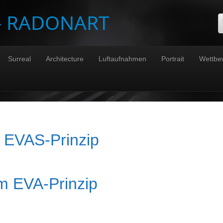
 – RADONART
Surreal
Architecture
Luftaufnahmen
Portrait
Wettbe
 EVAS-Prinzip
 EVA-Prinzip