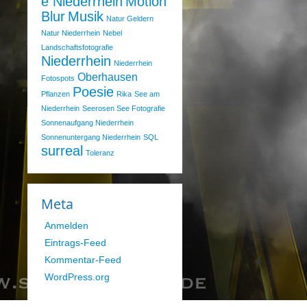
e Niederrhein
Motion
Blur
Musik
Natur Geldern
Natur Niederrhein
Nebel
Landschaftsfotografie
Niederrhein
Niederrhein
Oberhausen
Fotospots
Poesie
Pflanzen
Rika
See am
Niederrhein
Seerosen See Fotografie
Sonnenaufgang Niederrhein
Sonnenuntergang Niederrhein
SQL
surreal
Toleranz
Meta
Anmelden
Eintrags-Feed
Kommentar-Feed
WordPress.org