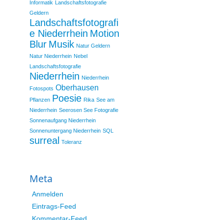
Informatik
Landschaftsfotografie
Geldern
Landschaftsfotografi
e Niederrhein
Motion
Blur
Musik
Natur Geldern
Natur Niederrhein
Nebel
Landschaftsfotografie
Niederrhein
Niederrhein
Oberhausen
Fotospots
Poesie
Pflanzen
Rika
See am
Niederrhein
Seerosen See Fotografie
Sonnenaufgang Niederrhein
Sonnenuntergang Niederrhein
SQL
surreal
Toleranz
Meta
Anmelden
Eintrags-Feed
Kommentar-Feed