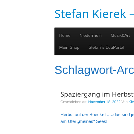
Stefan Kierek
Home
Niederrhein
Musik&Art
Mein Shop
Stefan´s EduPortal
Schlagwort-Ar
Spaziergang im Herbs
Geschrieben am
November 18, 2022
Von
Kie
Herbst auf der Boeckelt…..das sind
am Ufer „meines“ Sees!