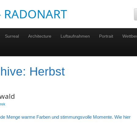
 – RADONART
Surreal
Architecture
Luftaufnahmen
Portrait
Wettbe
chive:
Herbst
twald
rek
 jede Menge warme Farben und stimmungsvolle Momente. Wie hier