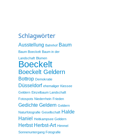
Schlagwörter
Ausstellung
Baum
Bahnhof
Baum Boeckelt
Baum in der
Landschaft
Blumen
Boeckelt
Boeckelt Geldern
Bottrop
Demokratie
Düsseldorf
ehemaliger Kiessee
Geldern
Einzelbaum Landschaft
Fotospots Niederrhein
Frieden
Gedichte
Geldern
Geldern
Halde
Naturfotografie
Gesellschaft
Haniel
Heitkampsee Geldern
Herbst
Herbst-Art
Himmel
Sonnenuntergang Fotografie