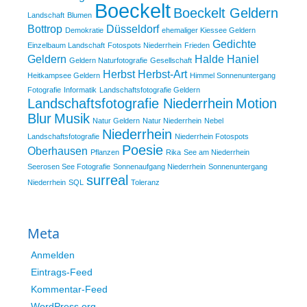
Boeckelt
Boeckelt Geldern
Landschaft
Blumen
Bottrop
Düsseldorf
Demokratie
ehemaliger Kiessee Geldern
Gedichte
Einzelbaum Landschaft
Fotospots Niederrhein
Frieden
Geldern
Halde Haniel
Geldern Naturfotografie
Gesellschaft
Herbst
Herbst-Art
Heitkampsee Geldern
Himmel Sonnenuntergang
Fotografie
Informatik
Landschaftsfotografie Geldern
Landschaftsfotografie Niederrhein
Motion
Blur
Musik
Natur Geldern
Natur Niederrhein
Nebel
Niederrhein
Landschaftsfotografie
Niederrhein Fotospots
Poesie
Oberhausen
Pflanzen
Rika
See am Niederrhein
Seerosen See Fotografie
Sonnenaufgang Niederrhein
Sonnenuntergang
surreal
Niederrhein
SQL
Toleranz
Meta
Anmelden
Eintrags-Feed
Kommentar-Feed
WordPress.org