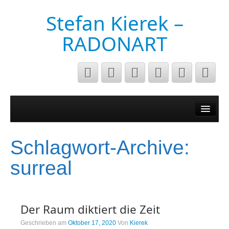
Stefan Kierek –
RADONART
Home
Niederrhein
Schlagwort-Archive:
Musik&Art
surreal
Surreal
Architecture
Der Raum diktiert die Zeit
Luftaufnahmen
Geschrieben am
Oktober 17, 2020
Von
Kierek