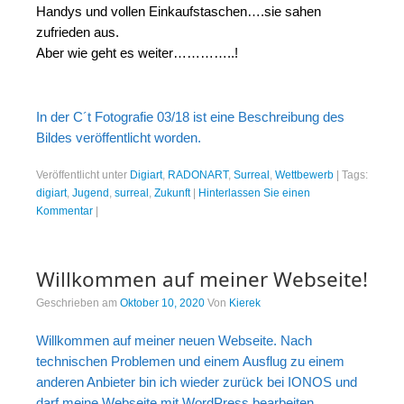
Handys und vollen Einkaufstaschen….sie sahen
zufrieden aus.
Aber wie geht es weiter…………..!
In der C´t Fotografie 03/18 ist eine Beschreibung des
Bildes veröffentlicht worden.
Veröffentlicht unter
Digiart
,
RADONART
,
Surreal
,
Wettbewerb
|
Tags:
digiart
,
Jugend
,
surreal
,
Zukunft
|
Hinterlassen Sie einen
Kommentar
|
Willkommen auf meiner Webseite!
Geschrieben am
Oktober 10, 2020
Von
Kierek
Willkommen auf meiner neuen Webseite. Nach
technischen Problemen und einem Ausflug zu einem
anderen Anbieter bin ich wieder zurück bei IONOS und
darf meine Webseite mit WordPress bearbeiten.