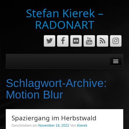
Stefan Kierek –
RADONART
Home
Niederrhein
Schlagwort-Archive:
Musik&Art
Motion Blur
Surreal
Architecture
Spaziergang im Herbstwald
Luftaufnahmen
Geschrieben am
November 18, 2022
Von
Kierek