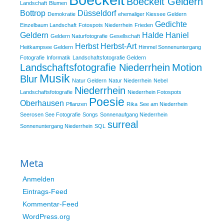
Boeckelt Geldern
Landschaft
Blumen
Bottrop
Düsseldorf
Demokratie
ehemaliger Kiessee Geldern
Gedichte
Einzelbaum Landschaft
Fotospots Niederrhein
Frieden
Geldern
Halde Haniel
Geldern Naturfotografie
Gesellschaft
Herbst
Herbst-Art
Heitkampsee Geldern
Himmel Sonnenuntergang
Fotografie
Informatik
Landschaftsfotografie Geldern
Landschaftsfotografie Niederrhein
Motion
Musik
Blur
Natur Geldern
Natur Niederrhein
Nebel
Niederrhein
Landschaftsfotografie
Niederrhein Fotospots
Poesie
Oberhausen
Pflanzen
Rika
See am Niederrhein
Seerosen See Fotografie
Songs
Sonnenaufgang Niederrhein
surreal
Sonnenuntergang Niederrhein
SQL
Meta
Anmelden
Eintrags-Feed
Kommentar-Feed
WordPress.org