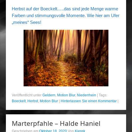
Portrait
Herbst auf der Boeckelt…..das sind jede Menge warme
Wettbewerb
Farben und stimmungsvolle Momente. Wie hier am Ufer
„meines“ Sees!
Meine Kalender
Mein Shop
Stefan´s EduPortal
Veröffentlicht unter
Geldern
,
Motion Blur
,
Niederrhein
|
Tags:
Boeckelt
,
Herbst
,
Motion Blur
|
Hinterlassen Sie einen Kommentar
|
Marterpfahle – Halde Haniel
Geschrieben am
Oktober 18, 2020
Von
Kierek