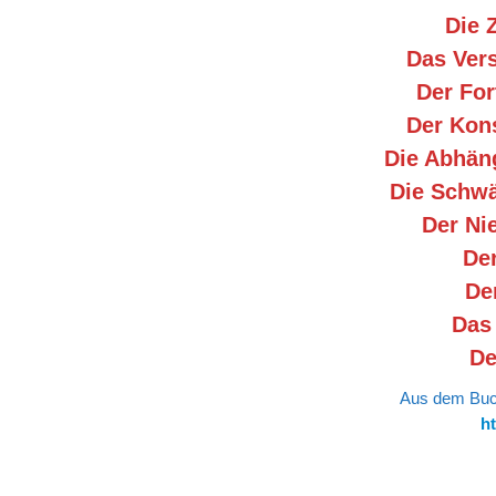
Die 
Das Vers
Der For
Der Kons
Die Abhäng
Die Schwä
Der Nie
Der
De
Das
De
Aus dem Buch
ht