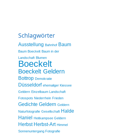
Schlagwörter
Ausstellung
Baum
Bahnhof
Baum Boeckelt
Baum in der
Landschaft
Blumen
Boeckelt
Boeckelt Geldern
Bottrop
Demokratie
Düsseldorf
ehemaliger Kiessee
Geldern
Einzelbaum Landschaft
Fotospots Niederrhein
Frieden
Gedichte
Geldern
Geldern
Halde
Naturfotografie
Gesellschaft
Haniel
Heitkampsee Geldern
Herbst
Herbst-Art
Himmel
Sonnenuntergang Fotografie