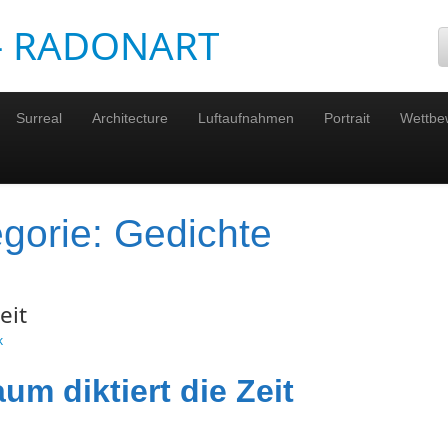
 – RADONART
Surreal
Architecture
Luftaufnahmen
Portrait
Wettbe
egorie:
Gedichte
eit
k
um diktiert die Zeit