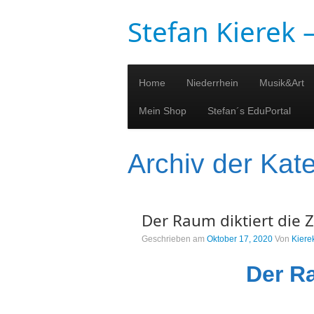
Stefan Kierek
Home
Niederrhein
Musik&Art
Mein Shop
Stefan´s EduPortal
Archiv der Kat
Der Raum diktiert die Z
Geschrieben am
Oktober 17, 2020
Von
Kiere
Der Ra