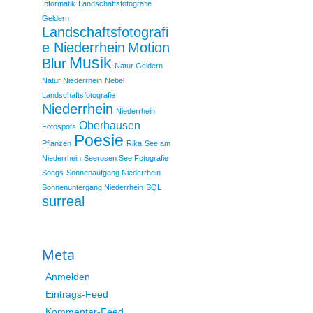
Informatik
Landschaftsfotografie
Geldern
Landschaftsfotografi
e Niederrhein
Motion
Musik
Blur
Natur Geldern
Natur Niederrhein
Nebel
Landschaftsfotografie
Niederrhein
Niederrhein
Oberhausen
Fotospots
Poesie
Pflanzen
Rika
See am
Niederrhein
Seerosen See Fotografie
Songs
Sonnenaufgang Niederrhein
Sonnenuntergang Niederrhein
SQL
surreal
Meta
Anmelden
Eintrags-Feed
Kommentar-Feed