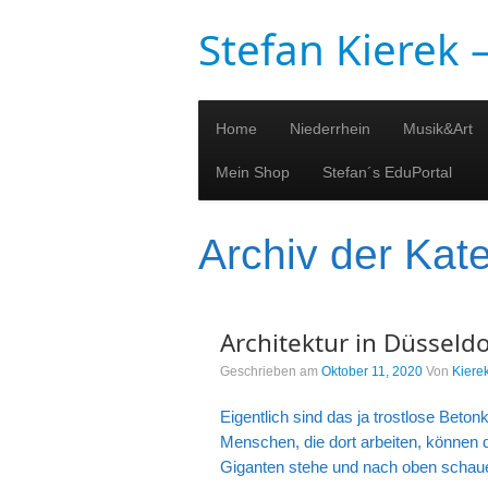
Stefan Kierek
Home
Niederrhein
Musik&Art
Mein Shop
Stefan´s EduPortal
Archiv der Kat
Architektur in Düsseldo
Geschrieben am
Oktober 11, 2020
Von
Kiere
Eigentlich sind das ja trostlose Beton
Menschen, die dort arbeiten, können 
Giganten stehe und nach oben schaue