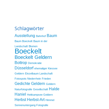
Schlagwörter
Ausstellung
Baum
Bahnhof
Baum Boeckelt
Baum in der
Landschaft
Blumen
Boeckelt
Boeckelt Geldern
Bottrop
Demokratie
Düsseldorf
ehemaliger Kiessee
Geldern
Einzelbaum Landschaft
Fotospots Niederrhein
Frieden
Gedichte
Geldern
Geldern
Halde
Naturfotografie
Gesellschaft
Haniel
Heitkampsee Geldern
Herbst
Herbst-Art
Himmel
Sonnenuntergang Fotografie