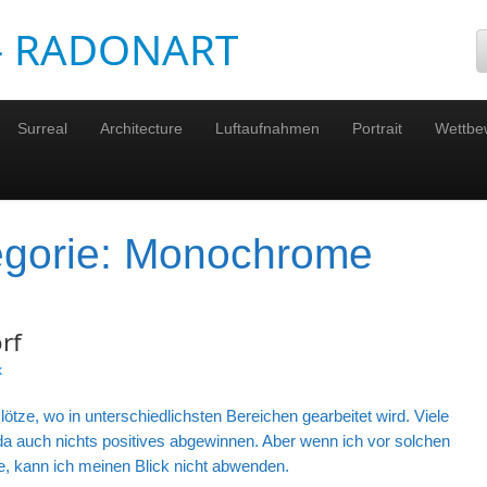
 – RADONART
Surreal
Architecture
Luftaufnahmen
Portrait
Wettbe
egorie:
Monochrome
rf
k
klötze, wo in unterschiedlichsten Bereichen gearbeitet wird. Viele
da auch nichts positives abgewinnen. Aber wenn ich vor solchen
, kann ich meinen Blick nicht abwenden.