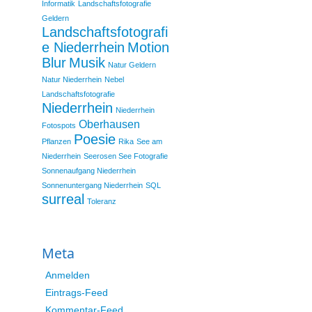
Informatik
Landschaftsfotografie
Geldern
Landschaftsfotografi
e Niederrhein
Motion
Blur
Musik
Natur Geldern
Natur Niederrhein
Nebel
Landschaftsfotografie
Niederrhein
Niederrhein
Oberhausen
Fotospots
Poesie
Pflanzen
Rika
See am
Niederrhein
Seerosen See Fotografie
Sonnenaufgang Niederrhein
Sonnenuntergang Niederrhein
SQL
surreal
Toleranz
Meta
Anmelden
Eintrags-Feed
Kommentar-Feed