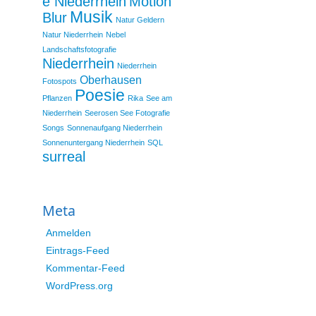
e Niederrhein
Motion
Musik
Blur
Natur Geldern
Natur Niederrhein
Nebel
Landschaftsfotografie
Niederrhein
Niederrhein
Oberhausen
Fotospots
Poesie
Pflanzen
Rika
See am
Niederrhein
Seerosen See Fotografie
Songs
Sonnenaufgang Niederrhein
Sonnenuntergang Niederrhein
SQL
surreal
Meta
Anmelden
Eintrags-Feed
Kommentar-Feed
WordPress.org