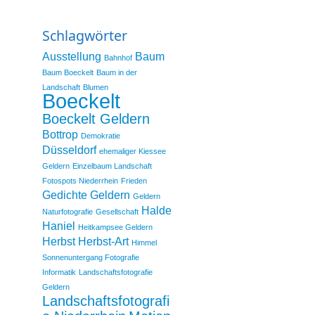
Schlagwörter
Ausstellung
Baum
Bahnhof
Baum Boeckelt
Baum in der
Landschaft
Blumen
Boeckelt
Boeckelt Geldern
Bottrop
Demokratie
Düsseldorf
ehemaliger Kiessee
Geldern
Einzelbaum Landschaft
Fotospots Niederrhein
Frieden
Gedichte
Geldern
Geldern
Halde
Naturfotografie
Gesellschaft
Haniel
Heitkampsee Geldern
Herbst
Herbst-Art
Himmel
Sonnenuntergang Fotografie
Informatik
Landschaftsfotografie
Geldern
Landschaftsfotografi