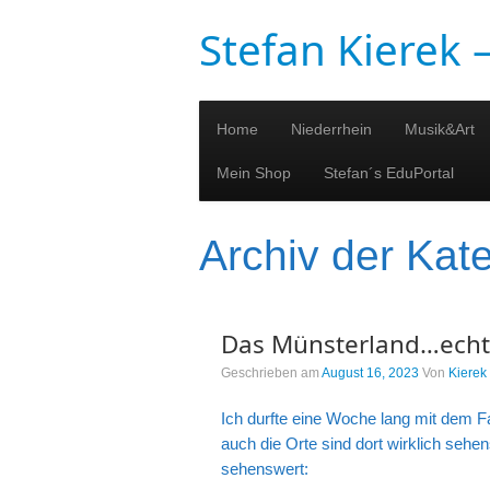
Stefan Kierek
Home
Niederrhein
Musik&Art
Mein Shop
Stefan´s EduPortal
Archiv der Kat
Das Münsterland…echt
Geschrieben am
August 16, 2023
Von
Kierek
Ich durfte eine Woche lang mit dem F
auch die Orte sind dort wirklich sehe
sehenswert: