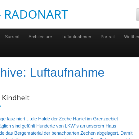
 – RADONART
Surreal
Architecture
Luftaufnahmen
Portrait
Wettbe
chive:
Luftaufnahme
 Kindheit
k
unge fasziniert….die Halde der Zeche Haniel im Grenzgebiet
äglich sind gefühlt Hunderte von LKW´s an unserem Haus
lde das Bergematerial der benachbarten Zechen abgelagert. Damit