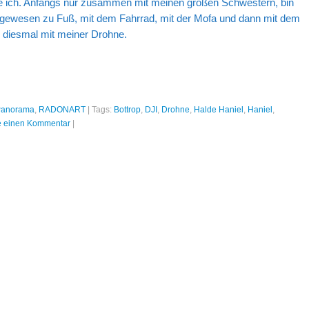
e ich. Anfangs nur zusammen mit meinen großen Schwestern, bin
t gewesen zu Fuß, mit dem Fahrrad, mit der Mofa und dann mit dem
, diesmal mit meiner Drohne.
Panorama
,
RADONART
|
Tags:
Bottrop
,
DJI
,
Drohne
,
Halde Haniel
,
Haniel
,
ie einen Kommentar
|