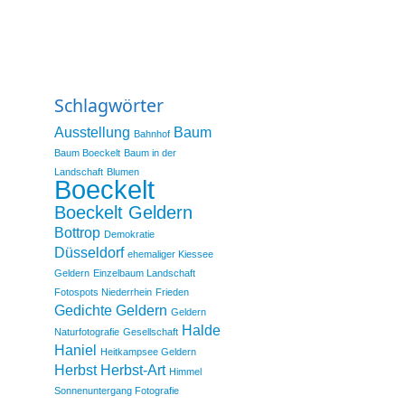
Schlagwörter
Ausstellung
Baum
Bahnhof
Baum Boeckelt
Baum in der
Landschaft
Blumen
Boeckelt
Boeckelt Geldern
Bottrop
Demokratie
Düsseldorf
ehemaliger Kiessee
Geldern
Einzelbaum Landschaft
Fotospots Niederrhein
Frieden
Gedichte
Geldern
Geldern
Halde
Naturfotografie
Gesellschaft
Haniel
Heitkampsee Geldern
Herbst
Herbst-Art
Himmel
Sonnenuntergang Fotografie