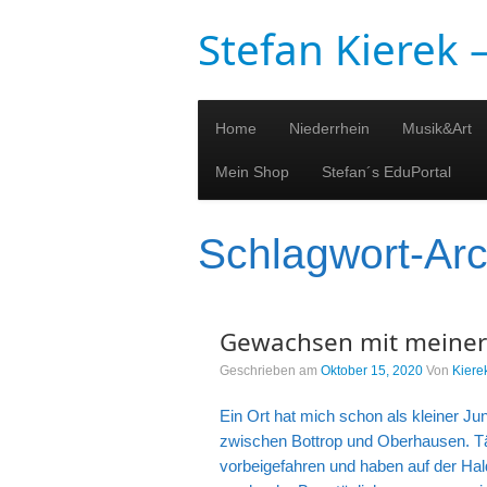
Stefan Kierek
Home
Niederrhein
Musik&Art
Mein Shop
Stefan´s EduPortal
Schlagwort-Ar
Gewachsen mit meiner
Geschrieben am
Oktober 15, 2020
Von
Kiere
Ein Ort hat mich schon als kleiner J
zwischen Bottrop und Oberhausen. T
vorbeigefahren und haben auf der Ha