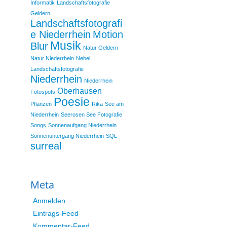
Informatik
Landschaftsfotografie
Geldern
Landschaftsfotografi
e Niederrhein
Motion
Musik
Blur
Natur Geldern
Natur Niederrhein
Nebel
Landschaftsfotografie
Niederrhein
Niederrhein
Oberhausen
Fotospots
Poesie
Pflanzen
Rika
See am
Niederrhein
Seerosen See Fotografie
Songs
Sonnenaufgang Niederrhein
Sonnenuntergang Niederrhein
SQL
surreal
Meta
Anmelden
Eintrags-Feed
Kommentar-Feed