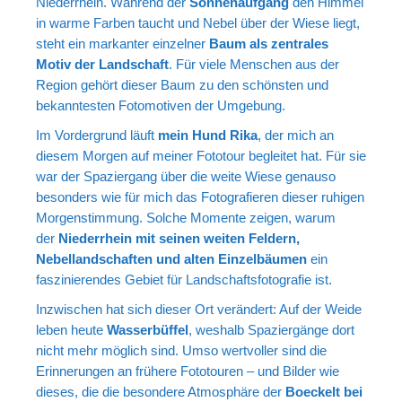
Niederrhein. Während der
Sonnenaufgang
den Himmel
in warme Farben taucht und Nebel über der Wiese liegt,
steht ein markanter einzelner
Baum als zentrales
Motiv der Landschaft
. Für viele Menschen aus der
Region gehört dieser Baum zu den schönsten und
bekanntesten Fotomotiven der Umgebung.
Im Vordergrund läuft
mein Hund Rika
, der mich an
diesem Morgen auf meiner Fototour begleitet hat. Für sie
war der Spaziergang über die weite Wiese genauso
besonders wie für mich das Fotografieren dieser ruhigen
Morgenstimmung. Solche Momente zeigen, warum
der
Niederrhein mit seinen weiten Feldern,
Nebellandschaften und alten Einzelbäumen
ein
faszinierendes Gebiet für Landschaftsfotografie ist.
Inzwischen hat sich dieser Ort verändert: Auf der Weide
leben heute
Wasserbüffel
, weshalb Spaziergänge dort
nicht mehr möglich sind. Umso wertvoller sind die
Erinnerungen an frühere Fototouren – und Bilder wie
dieses, die die besondere Atmosphäre der
Boeckelt bei