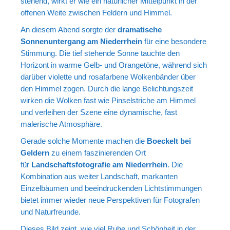
stehend, wirkt er wie ein natürlicher Mittelpunkt in der
offenen Weite zwischen Feldern und Himmel.
An diesem Abend sorgte der
dramatische
Sonnenuntergang am Niederrhein
für eine besondere
Stimmung. Die tief stehende Sonne tauchte den
Horizont in warme Gelb- und Orangetöne, während sich
darüber violette und rosafarbene Wolkenbänder über
den Himmel zogen. Durch die lange Belichtungszeit
wirken die Wolken fast wie Pinselstriche am Himmel
und verleihen der Szene eine dynamische, fast
malerische Atmosphäre.
Gerade solche Momente machen die
Boeckelt bei
Geldern
zu einem faszinierenden Ort
für
Landschaftsfotografie am Niederrhein
. Die
Kombination aus weiter Landschaft, markanten
Einzelbäumen und beeindruckenden Lichtstimmungen
bietet immer wieder neue Perspektiven für Fotografen
und Naturfreunde.
Dieses Bild zeigt, wie viel Ruhe und Schönheit in der