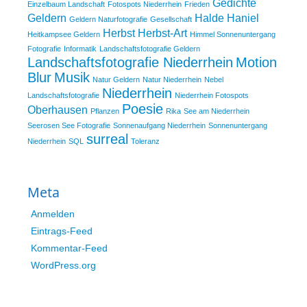
Gedichte
Einzelbaum Landschaft
Fotospots Niederrhein
Frieden
Geldern
Halde Haniel
Geldern Naturfotografie
Gesellschaft
Herbst
Herbst-Art
Heitkampsee Geldern
Himmel Sonnenuntergang
Fotografie
Informatik
Landschaftsfotografie Geldern
Landschaftsfotografie Niederrhein
Motion
Blur
Musik
Natur Geldern
Natur Niederrhein
Nebel
Niederrhein
Landschaftsfotografie
Niederrhein Fotospots
Poesie
Oberhausen
Pflanzen
Rika
See am Niederrhein
Seerosen See Fotografie
Sonnenaufgang Niederrhein
Sonnenuntergang
surreal
Niederrhein
SQL
Toleranz
Meta
Anmelden
Eintrags-Feed
Kommentar-Feed
WordPress.org