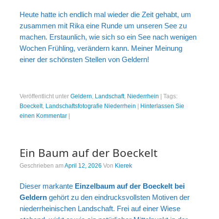
Portrait
Heute hatte ich endlich mal wieder die Zeit gehabt, um
Wettbewerb
zusammen mit Rika eine Runde um unseren See zu
machen. Erstaunlich, wie sich so ein See nach wenigen
Meine Kalender
Wochen Frühling, verändern kann. Meiner Meinung
einer der schönsten Stellen von Geldern!
Mein Shop
Stefan´s EduPortal
Veröffentlicht unter
Geldern
,
Landschaft
,
Niederrhein
|
Tags:
Boeckelt
,
Landschaftsfotografie Niederrhein
|
Hinterlassen Sie
einen Kommentar
|
Ein Baum auf der Boeckelt
Geschrieben am
April 12, 2026
Von
Kierek
Dieser markante
Einzelbaum auf der Boeckelt bei
Geldern
gehört zu den eindrucksvollsten Motiven der
niederrheinischen Landschaft. Frei auf einer Wiese