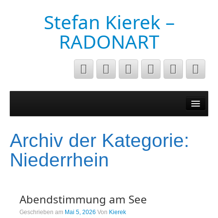
Stefan Kierek –
RADONART
Home
Niederrhein
Archiv der Kategorie:
Musik&Art
Niederrhein
Surreal
Architecture
Abendstimmung am See
Luftaufnahmen
Geschrieben am
Mai 5, 2026
Von
Kierek