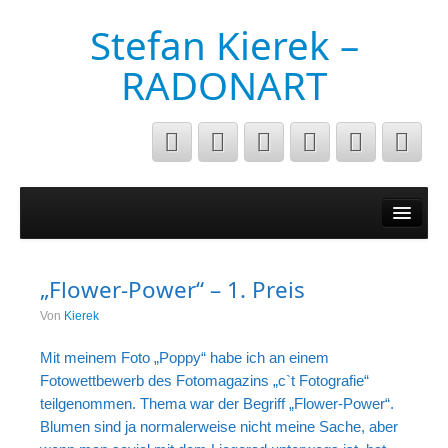
Stefan Kierek –
RADONART
Home
Niederrhein
„Flower-Power“ – 1. Preis
Musik&Art
Von
Kierek
Surreal
Mit meinem Foto „Poppy“ habe ich an einem
Architecture
Fotowettbewerb des Fotomagazins „c`t Fotografie“
teilgenommen. Thema war der Begriff „Flower-Power“.
Luftaufnahmen
Blumen sind ja normalerweise nicht meine Sache, aber