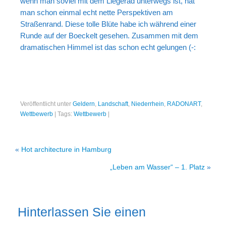
wenn man soviel mit dem Liegerad unterwegs ist, hat
Portrait
man schon einmal echt nette Perspektiven am
Wettbewerb
Straßenrand. Diese tolle Blüte habe ich während einer
Runde auf der Boeckelt gesehen. Zusammen mit dem
Meine Kalender
dramatischen Himmel ist das schon echt gelungen (-:
Mein Shop
Stefan´s EduPortal
Veröffentlicht unter
Geldern
,
Landschaft
,
Niederrhein
,
RADONART
,
Wettbewerb
|
Tags:
Wettbewerb
|
«
Hot architecture in Hamburg
„Leben am Wasser“ – 1. Platz
»
Hinterlassen Sie einen