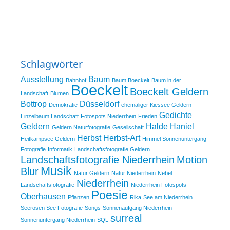
Schlagwörter
Ausstellung
Baum
Bahnhof
Baum Boeckelt
Baum in der
Boeckelt
Boeckelt Geldern
Landschaft
Blumen
Bottrop
Düsseldorf
Demokratie
ehemaliger Kiessee Geldern
Gedichte
Einzelbaum Landschaft
Fotospots Niederrhein
Frieden
Geldern
Halde Haniel
Geldern Naturfotografie
Gesellschaft
Herbst
Herbst-Art
Heitkampsee Geldern
Himmel Sonnenuntergang
Fotografie
Informatik
Landschaftsfotografie Geldern
Landschaftsfotografie Niederrhein
Motion
Musik
Blur
Natur Geldern
Natur Niederrhein
Nebel
Niederrhein
Landschaftsfotografie
Niederrhein Fotospots
Poesie
Oberhausen
Pflanzen
Rika
See am Niederrhein
Seerosen See Fotografie
Songs
Sonnenaufgang Niederrhein
surreal
Sonnenuntergang Niederrhein
SQL