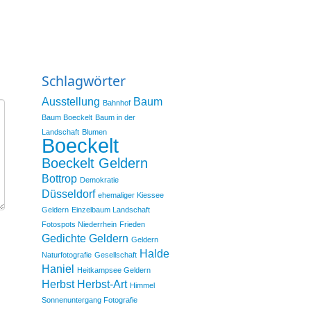
Schlagwörter
Ausstellung
Baum
Bahnhof
Baum Boeckelt
Baum in der
Landschaft
Blumen
Boeckelt
Boeckelt Geldern
Bottrop
Demokratie
Düsseldorf
ehemaliger Kiessee
Geldern
Einzelbaum Landschaft
Fotospots Niederrhein
Frieden
Gedichte
Geldern
Geldern
Halde
Naturfotografie
Gesellschaft
Haniel
Heitkampsee Geldern
Herbst
Herbst-Art
Himmel
Sonnenuntergang Fotografie