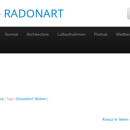
 – RADONART
Surreal
Architecture
Luftaufnahmen
Portrait
Wettbe
eal
|
Tags:
Düsseldorf
,
Wolken
|
Kreuz in Veen