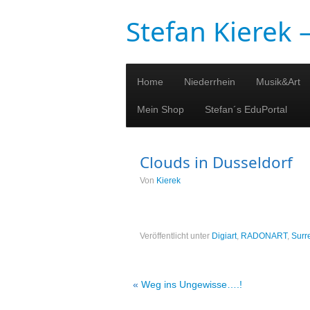
Stefan Kierek
Home
Niederrhein
Musik&Art
Mein Shop
Stefan´s EduPortal
Clouds in Dusseldorf
Von
Kierek
Veröffentlicht unter
Digiart
,
RADONART
,
Surr
«
Weg ins Ungewisse….!