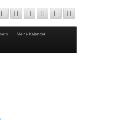
werb
Meine Kalender
»