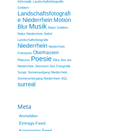
Informatik
Landschaftsfotografie
Geldern
Landschaftsfotografi
e Niederrhein
Motion
Musik
Blur
Natur Geldern
Natur Niederrhein
Nebel
Landschaftsfotografie
Niederrhein
Niederrhein
Oberhausen
Fotospots
Poesie
Pflanzen
Rika
See am
Niederrhein
Seerosen See Fotografie
Songs
Sonnenaufgang Niederrhein
Sonnenuntergang Niederrhein
SQL
surreal
Meta
Anmelden
Eintrags-Feed
Kommentar-Feed