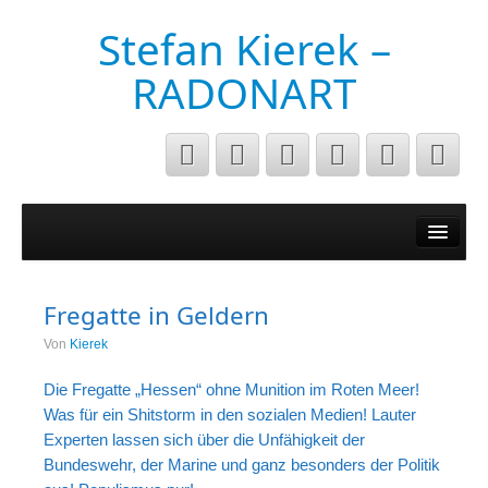
Stefan Kierek –
RADONART
Home
Niederrhein
Fregatte in Geldern
Musik&Art
Von
Kierek
Surreal
Die Fregatte „Hessen“ ohne Munition im Roten Meer!
Architecture
Was für ein Shitstorm in den sozialen Medien! Lauter
Experten lassen sich über die Unfähigkeit der
Luftaufnahmen
Bundeswehr, der Marine und ganz besonders der Politik