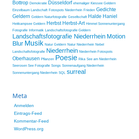
Bottrop
Düsseldorf
Demokratie
ehemaliger Kiessee Geldern
Gedichte
Einzelbaum Landschaft
Fotospots Niederrhein
Frieden
Geldern
Halde Haniel
Geldern Naturfotografie
Gesellschaft
Herbst
Herbst-Art
Heitkampsee Geldern
Himmel Sonnenuntergang
Fotografie
Informatik
Landschaftsfotografie Geldern
Landschaftsfotografie Niederrhein
Motion
Musik
Blur
Natur Geldern
Natur Niederrhein
Nebel
Niederrhein
Landschaftsfotografie
Niederrhein Fotospots
Poesie
Oberhausen
Pflanzen
Rika
See am Niederrhein
Seerosen See Fotografie
Songs
Sonnenaufgang Niederrhein
surreal
Sonnenuntergang Niederrhein
SQL
Meta
Anmelden
Eintrags-Feed
Kommentar-Feed
WordPress.org