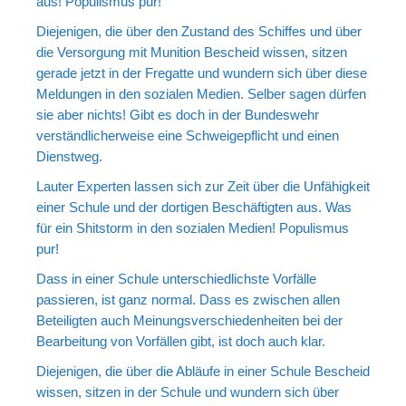
aus! Populismus pur!
Portrait
Diejenigen, die über den Zustand des Schiffes und über
Wettbewerb
die Versorgung mit Munition Bescheid wissen, sitzen
gerade jetzt in der Fregatte und wundern sich über diese
Meine Kalender
Meldungen in den sozialen Medien. Selber sagen dürfen
Mein Shop
sie aber nichts!
Gibt es doch in der Bundeswehr
verständlicherweise eine Schweigepflicht und einen
Stefan´s EduPortal
Dienstweg.
Lauter Experten lassen sich zur Zeit über die Unfähigkeit
einer Schule und der dortigen Beschäftigten aus. Was
für ein Shitstorm in den sozialen Medien! Populismus
pur!
Dass in einer Schule unterschiedlichste Vorfälle
passieren, ist ganz normal. Dass es zwischen allen
Beteiligten auch Meinungsverschiedenheiten bei der
Bearbeitung von Vorfällen gibt, ist doch auch klar.
Diejenigen, die über die Abläufe in einer Schule Bescheid
wissen, sitzen in der Schule und wundern sich über