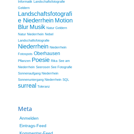
Informatik
Landschaftsfotografie
Geldern
Landschaftsfotografi
e Niederrhein
Motion
Blur
Musik
Natur Geldern
Natur Niederrhein
Nebel
Landschaftsfotografie
Niederrhein
Niederrhein
Oberhausen
Fotospots
Poesie
Pflanzen
Rika
See am
Niederrhein
Seerosen See Fotografie
Sonnenaufgang Niederrhein
Sonnenuntergang Niederrhein
SQL
surreal
Toleranz
Meta
Anmelden
Eintrags-Feed
Kommentar-Feed