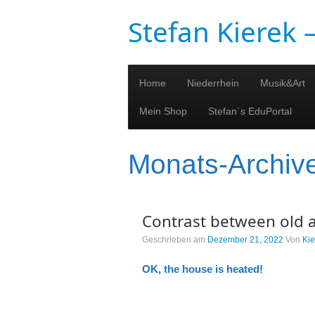
Stefan Kierek
Home
Niederrhein
Musik&Art
Mein Shop
Stefan´s EduPortal
Monats-Archiv
Contrast between old 
Geschrieben am
Dezember 21, 2022
Von
Kie
OK, the house is heated!