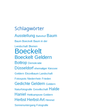
Schlagwörter
Ausstellung
Baum
Bahnhof
Baum Boeckelt
Baum in der
Landschaft
Blumen
Boeckelt
Boeckelt Geldern
Bottrop
Demokratie
Düsseldorf
ehemaliger Kiessee
Geldern
Einzelbaum Landschaft
Fotospots Niederrhein
Frieden
Gedichte
Geldern
Geldern
Halde
Naturfotografie
Gesellschaft
Haniel
Heitkampsee Geldern
Herbst
Herbst-Art
Himmel
Sonnenuntergang Fotografie