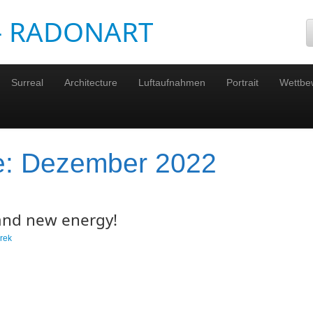
 – RADONART
Surreal
Architecture
Luftaufnahmen
Portrait
Wettbe
e:
Dezember 2022
and new energy!
rek