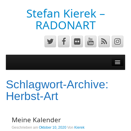
Stefan Kierek –
RADONART
Home
Niederrhein
Schlagwort-Archive:
Musik&Art
Herbst-Art
Surreal
Architecture
Meine Kalender
Luftaufnahmen
Geschrieben am
Oktober 10, 2020
Von
Kierek