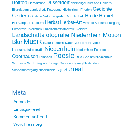
Bottrop
Düsseldorf
Demokratie
ehemaliger Kiessee Geldern
Gedichte
Einzelbaum Landschaft
Fotospots Niederrhein
Frieden
Geldern
Halde Haniel
Geldern Naturfotografie
Gesellschaft
Herbst
Herbst-Art
Heitkampsee Geldern
Himmel Sonnenuntergang
Fotografie
Informatik
Landschaftsfotografie Geldern
Landschaftsfotografie Niederrhein
Motion
Musik
Blur
Natur Geldern
Natur Niederrhein
Nebel
Niederrhein
Landschaftsfotografie
Niederrhein Fotospots
Poesie
Oberhausen
Pflanzen
Rika
See am Niederrhein
Seerosen See Fotografie
Songs
Sonnenaufgang Niederrhein
surreal
Sonnenuntergang Niederrhein
SQL
Meta
Anmelden
Eintrags-Feed
Kommentar-Feed
WordPress.org