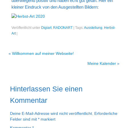
überwiegend positiv und haben echt gut getan. Hier ein
Portrait
kleiner Eindruck von den Ausgestellten Bildern:
Wettbewerb
Meine Kalender
Veröffentlicht unter
Digiart
,
RADONART
|
Tags:
Ausstellung
,
Herbst-
Art
|
Mein Shop
Stefan´s EduPortal
«
Willkommen auf meiner Webseite!
Meine Kalender
»
Hinterlassen Sie einen
Kommentar
Deine E-Mail-Adresse wird nicht veröffentlicht.
Erforderliche
Felder sind mit
*
markiert
Kommentar
*