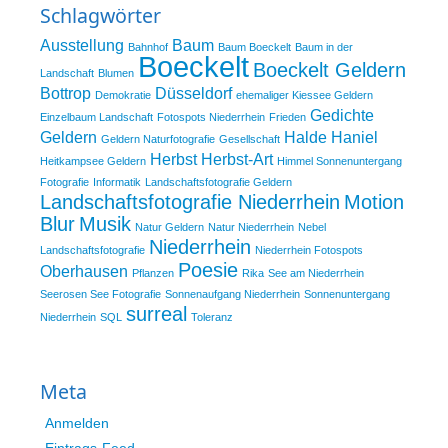
Schlagwörter
Ausstellung
Baum
Bahnhof
Baum Boeckelt
Baum in der
Boeckelt
Boeckelt Geldern
Landschaft
Blumen
Bottrop
Düsseldorf
Demokratie
ehemaliger Kiessee Geldern
Gedichte
Einzelbaum Landschaft
Fotospots Niederrhein
Frieden
Geldern
Halde Haniel
Geldern Naturfotografie
Gesellschaft
Herbst
Herbst-Art
Heitkampsee Geldern
Himmel Sonnenuntergang
Fotografie
Informatik
Landschaftsfotografie Geldern
Landschaftsfotografie Niederrhein
Motion
Blur
Musik
Natur Geldern
Natur Niederrhein
Nebel
Niederrhein
Landschaftsfotografie
Niederrhein Fotospots
Poesie
Oberhausen
Pflanzen
Rika
See am Niederrhein
Seerosen See Fotografie
Sonnenaufgang Niederrhein
Sonnenuntergang
surreal
Niederrhein
SQL
Toleranz
Meta
Anmelden