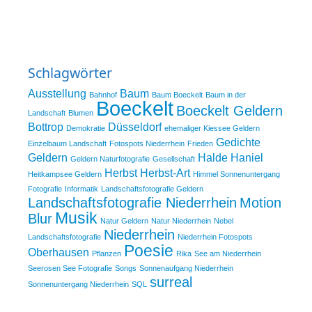
Schlagwörter
Ausstellung
Baum
Bahnhof
Baum Boeckelt
Baum in der
Boeckelt
Boeckelt Geldern
Landschaft
Blumen
Bottrop
Düsseldorf
Demokratie
ehemaliger Kiessee Geldern
Gedichte
Einzelbaum Landschaft
Fotospots Niederrhein
Frieden
Geldern
Halde Haniel
Geldern Naturfotografie
Gesellschaft
Herbst
Herbst-Art
Heitkampsee Geldern
Himmel Sonnenuntergang
Fotografie
Informatik
Landschaftsfotografie Geldern
Landschaftsfotografie Niederrhein
Motion
Musik
Blur
Natur Geldern
Natur Niederrhein
Nebel
Niederrhein
Landschaftsfotografie
Niederrhein Fotospots
Poesie
Oberhausen
Pflanzen
Rika
See am Niederrhein
Seerosen See Fotografie
Songs
Sonnenaufgang Niederrhein
surreal
Sonnenuntergang Niederrhein
SQL