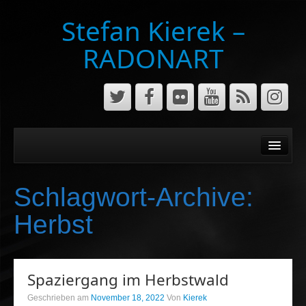
Stefan Kierek –
RADONART
Home
Niederrhein
Schlagwort-Archive:
Musik&Art
Herbst
Surreal
Architecture
Spaziergang im Herbstwald
Luftaufnahmen
Geschrieben am
November 18, 2022
Von
Kierek