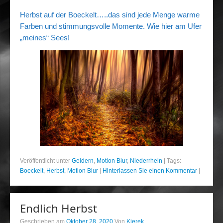
Portrait
Herbst auf der Boeckelt…..das sind jede Menge warme
Wettbewerb
Farben und stimmungsvolle Momente. Wie hier am Ufer
„meines“ Sees!
Meine Kalender
Mein Shop
Stefan´s EduPortal
Veröffentlicht unter
Geldern
,
Motion Blur
,
Niederrhein
|
Tags:
Boeckelt
,
Herbst
,
Motion Blur
|
Hinterlassen Sie einen Kommentar
|
Endlich Herbst
Geschrieben am
Oktober 28, 2020
Von
Kierek