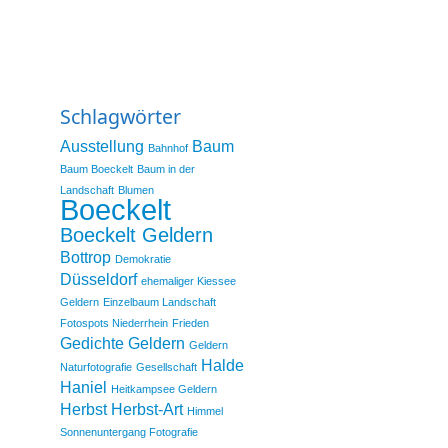
Schlagwörter
Ausstellung
Baum
Bahnhof
Baum Boeckelt
Baum in der
Landschaft
Blumen
Boeckelt
Boeckelt Geldern
Bottrop
Demokratie
Düsseldorf
ehemaliger Kiessee
Geldern
Einzelbaum Landschaft
Fotospots Niederrhein
Frieden
Gedichte
Geldern
Geldern
Halde
Naturfotografie
Gesellschaft
Haniel
Heitkampsee Geldern
Herbst
Herbst-Art
Himmel
Sonnenuntergang Fotografie