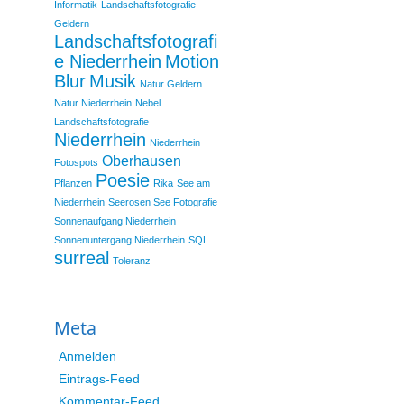
Informatik
Landschaftsfotografie
Geldern
Landschaftsfotografi
e Niederrhein
Motion
Blur
Musik
Natur Geldern
Natur Niederrhein
Nebel
Landschaftsfotografie
Niederrhein
Niederrhein
Oberhausen
Fotospots
Poesie
Pflanzen
Rika
See am
Niederrhein
Seerosen See Fotografie
Sonnenaufgang Niederrhein
Sonnenuntergang Niederrhein
SQL
surreal
Toleranz
Meta
Anmelden
Eintrags-Feed
Kommentar-Feed