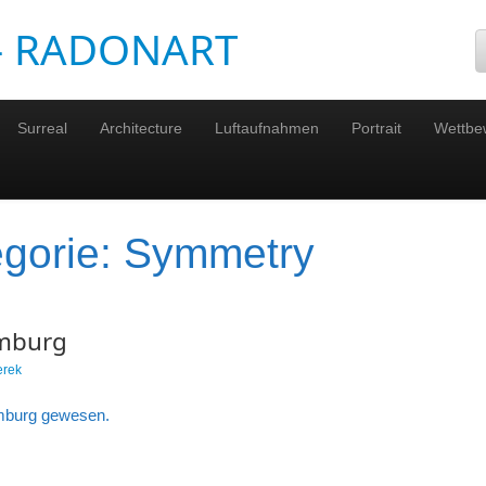
 – RADONART
Surreal
Architecture
Luftaufnahmen
Portrait
Wettbe
egorie:
Symmetry
amburg
erek
amburg gewesen.