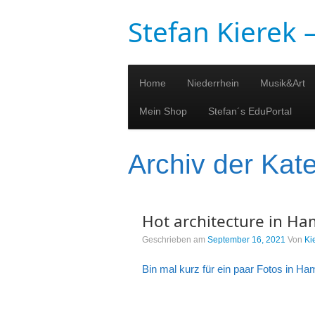
Stefan Kierek
Home
Niederrhein
Musik&Art
Mein Shop
Stefan´s EduPortal
Archiv der Kat
Hot architecture in H
Geschrieben am
September 16, 2021
Von
Ki
Bin mal kurz für ein paar Fotos in H