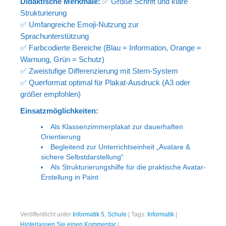
Didaktische Merkmale:
✅ Große Schrift und klare
Strukturierung
✅ Umfangreiche Emoji-Nutzung zur
Sprachunterstützung
✅ Farbcodierte Bereiche (Blau = Information, Orange =
Warnung, Grün = Schutz)
✅ Zweistufige Differenzierung mit Stern-System
✅ Querformat optimal für Plakat-Ausdruck (A3 oder
größer empfohlen)
Einsatzmöglichkeiten:
Als Klassenzimmerplakat zur dauerhaften
Orientierung
Begleitend zur Unterrichtseinheit „Avatare &
sichere Selbstdarstellung“
Als Strukturierungshilfe für die praktische Avatar-
Erstellung in Paint
Veröffentlicht unter
Informatik 5
,
Schule
|
Tags:
Informatik
|
Hinterlassen Sie einen Kommentar
|