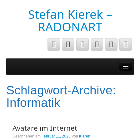
Stefan Kierek –
RADONART
Home
Niederrhein
Schlagwort-Archive:
Musik&Art
Informatik
Surreal
Architecture
Avatare im Internet
Luftaufnahmen
Geschrieben am
Februar 11, 2026
Von
Kierek