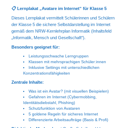
Portrait
📋 Lernplakat „Avatare im Internet“ für Klasse 5
Wettbewerb
Dieses Lernplakat vermittelt Schülerinnen und Schülern
Meine Kalender
der Klasse 5 die sichere Selbstdarstellung im Internet
gemäß dem NRW-Kernlehrplan Informatik (Inhaltsfeld
Mein Shop
„Informatik, Mensch und Gesellschaft“).
Stefan´s EduPortal
Besonders geeignet für:
Leistungsschwache Lerngruppen
Klassen mit mehrsprachigen Schüler:innen
Inklusive Settings mit unterschiedlichen
Konzentrationsfähigkeiten
Zentrale Inhalte:
Was ist ein Avatar? (mit visuellen Beispielen)
Gefahren im Internet (Cybermobbing,
Identitätsdiebstahl, Phishing)
Schutzfunktion von Avataren
5 goldene Regeln für sicheres Internet
Differenzierte Arbeitsaufträge (Basis & Profi)