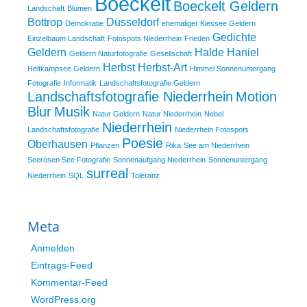
Boeckelt
Boeckelt Geldern
Landschaft
Blumen
Bottrop
Düsseldorf
Demokratie
ehemaliger Kiessee Geldern
Gedichte
Einzelbaum Landschaft
Fotospots Niederrhein
Frieden
Geldern
Halde Haniel
Geldern Naturfotografie
Gesellschaft
Herbst
Herbst-Art
Heitkampsee Geldern
Himmel Sonnenuntergang
Fotografie
Informatik
Landschaftsfotografie Geldern
Landschaftsfotografie Niederrhein
Motion
Blur
Musik
Natur Geldern
Natur Niederrhein
Nebel
Niederrhein
Landschaftsfotografie
Niederrhein Fotospots
Poesie
Oberhausen
Pflanzen
Rika
See am Niederrhein
Seerosen See Fotografie
Sonnenaufgang Niederrhein
Sonnenuntergang
surreal
Niederrhein
SQL
Toleranz
Meta
Anmelden
Eintrags-Feed
Kommentar-Feed
WordPress.org