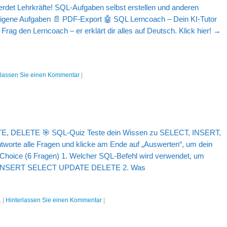
erdet Lehrkräfte! SQL-Aufgaben selbst erstellen und anderen
Eigene Aufgaben 📄 PDF-Export 🤖 SQL Lerncoach – Dein KI-Tutor
rag den Lerncoach – er erklärt dir alles auf Deutsch. Klick hier! →
rlassen Sie einen Kommentar
|
, DELETE 🎯 SQL-Quiz Teste dein Wissen zu SELECT, INSERT,
rte alle Fragen und klicke am Ende auf „Auswerten“, um dein
le Choice (6 Fragen) 1. Welcher SQL-Befehl wird verwendet, um
en? INSERT SELECT UPDATE DELETE 2. Was
L
|
Hinterlassen Sie einen Kommentar
|