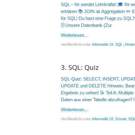
SQL – Ihr werdet Lehrkräfte! 🎓 Ihr w
erklären 📚 JOIN 📊 Aggregation ✏️ 
für SQL! Du hast eine Frage zu SQL? F
🗄️ Unsere Datenbank (Zur
Weiterlesen…
Veröffentlicht unter
Informatik 10
,
SQL
|
Hinte
3. SQL: Quiz
SQL-Quiz: SELECT, INSERT, UPDATE
UPDATE und DELETE Hinweis: Beantwo
Ergebnis zu sehen! 📝 Teil A: Multip
Daten aus einer Tabelle abzufrag
Weiterlesen…
Veröffentlicht unter
Informatik 10
,
Schule
,
SQ