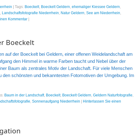
errhein
|
Tags:
Boeckelt
,
Boeckelt Geldern
,
ehemaliger Kiessee Geldern
,
,
Landschaftsfotografie Niederrhein
,
Natur Geldern
,
See am Niederrhein
,
einen Kommentar
|
r Boeckelt
n auf der Boeckelt bei Geldern, einer offenen Weidelandschaft am
fgang den Himmel in warme Farben taucht und Nebel über der
elner Baum als zentrales Motiv der Landschaft. Für viele Menschen
zu den schönsten und bekanntesten Fotomotiven der Umgebung. Im
gs:
Baum in der Landschaft
,
Boeckelt
,
Boeckelt Geldern
,
Geldern Naturfotografie
,
dschaftsfotografie
,
Sonnenaufgang Niederrhein
|
Hinterlassen Sie einen
gation