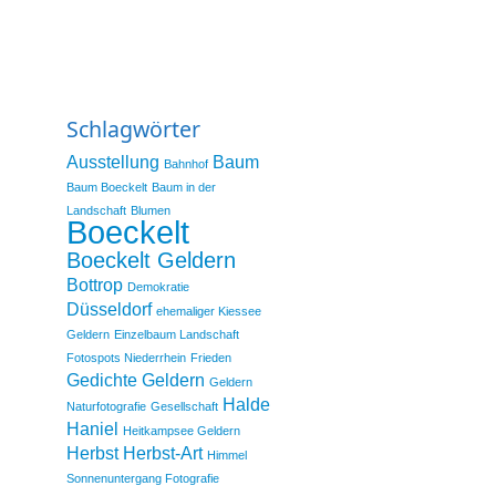
Schlagwörter
Ausstellung
Baum
Bahnhof
Baum Boeckelt
Baum in der
Landschaft
Blumen
Boeckelt
Boeckelt Geldern
Bottrop
Demokratie
Düsseldorf
ehemaliger Kiessee
Geldern
Einzelbaum Landschaft
Fotospots Niederrhein
Frieden
Gedichte
Geldern
Geldern
Halde
Naturfotografie
Gesellschaft
Haniel
Heitkampsee Geldern
Herbst
Herbst-Art
Himmel
Sonnenuntergang Fotografie