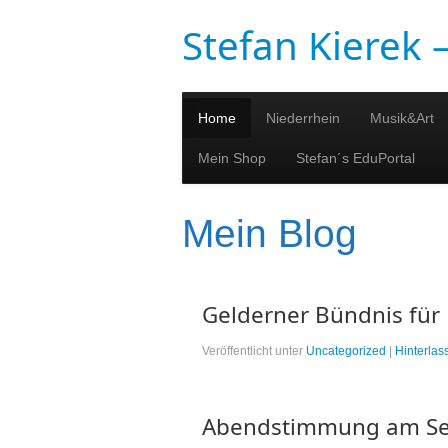
Stefan Kierek
Home
Niederrhein
Musik&Art
Mein Shop
Stefan´s EduPortal
Mein Blog
Gelderner Bündnis für
Veröffentlicht unter
Uncategorized
|
Hinterla
Abendstimmung am S