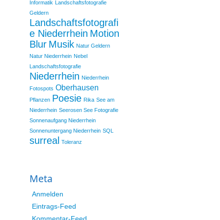
Informatik
Landschaftsfotografie
Geldern
Landschaftsfotografi
e Niederrhein
Motion
Blur
Musik
Natur Geldern
Natur Niederrhein
Nebel
Landschaftsfotografie
Niederrhein
Niederrhein
Oberhausen
Fotospots
Poesie
Pflanzen
Rika
See am
Niederrhein
Seerosen See Fotografie
Sonnenaufgang Niederrhein
Sonnenuntergang Niederrhein
SQL
surreal
Toleranz
Meta
Anmelden
Eintrags-Feed
Kommentar-Feed