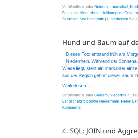
Veröffentlicht unter
Geldern
,
Landschaft
,
Nied
Fotospots Niederrhein
,
Heitkampsee Geldern
Seerosen See Fotografie
|
Hinterlassen Sie 
Hund und Baum auf de
Dieses Foto entstand früh am Morge
Niederrhein. Während der Sonnenau
Wiese liegt, steht ein markanter einz
aus der Region gehört dieser Baum 
Weiterlesen…
Veröffentlicht unter
Geldern
,
Niederrhein
|
Ta
Landschaftsfotografie Niederrhein
,
Nebel Lan
Kommentar
|
4. SQL: JOIN und Aggre