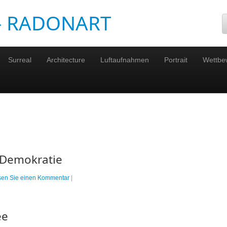
 – RADONART
Surreal
Architecture
Luftaufnahmen
Portrait
Wettbe
 Demokratie
ssen Sie einen Kommentar
|
ee