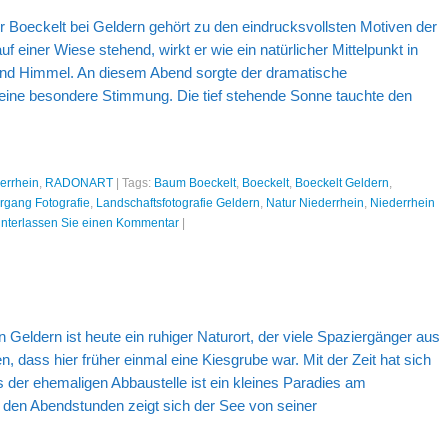
 Boeckelt bei Geldern gehört zu den eindrucksvollsten Motiven der
uf einer Wiese stehend, wirkt er wie ein natürlicher Mittelpunkt in
und Himmel. An diesem Abend sorgte der dramatische
eine besondere Stimmung. Die tief stehende Sonne tauchte den
errhein
,
RADONART
|
Tags:
Baum Boeckelt
,
Boeckelt
,
Boeckelt Geldern
,
gang Fotografie
,
Landschaftsfotografie Geldern
,
Natur Niederrhein
,
Niederrhein
interlassen Sie einen Kommentar
|
 Geldern ist heute ein ruhiger Naturort, der viele Spaziergänger aus
, dass hier früher einmal eine Kiesgrube war. Mit der Zeit hat sich
s der ehemaligen Abbaustelle ist ein kleines Paradies am
 den Abendstunden zeigt sich der See von seiner