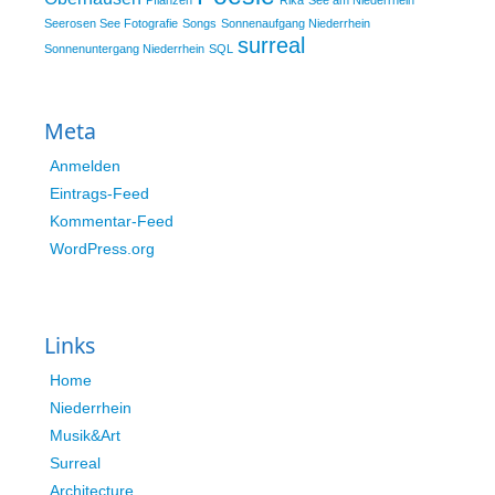
Pflanzen
Rika
See am Niederrhein
Seerosen See Fotografie
Songs
Sonnenaufgang Niederrhein
surreal
Sonnenuntergang Niederrhein
SQL
Meta
Anmelden
Eintrags-Feed
Kommentar-Feed
WordPress.org
Links
Home
Niederrhein
Musik&Art
Surreal
Architecture