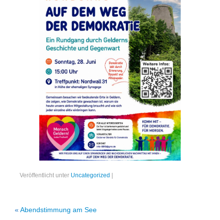
Portrait
Wettbewerb
Meine Kalender
Mein Shop
Stefan´s EduPortal
Veröffentlicht unter
Uncategorized
|
«
Abendstimmung am See