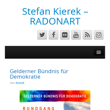
Stefan Kierek –
RADONART
Home
Niederrhein
Gelderner Bündnis für
Musik&Art
Demokratie
Surreal
Von
Kierek
Architecture
Luftaufnahmen