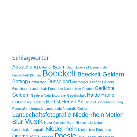
Schlagwörter
Ausstellung
Baum
Bahnhof
Baum Boeckelt
Baum in der
Boeckelt
Boeckelt Geldern
Landschaft
Blumen
Bottrop
Düsseldorf
Demokratie
ehemaliger Kiessee Geldern
Gedichte
Einzelbaum Landschaft
Fotospots Niederrhein
Frieden
Geldern
Halde Haniel
Geldern Naturfotografie
Gesellschaft
Herbst
Herbst-Art
Heitkampsee Geldern
Himmel Sonnenuntergang
Fotografie
Informatik
Landschaftsfotografie Geldern
Landschaftsfotografie Niederrhein
Motion
Musik
Blur
Natur Geldern
Natur Niederrhein
Nebel
Niederrhein
Landschaftsfotografie
Niederrhein Fotospots
Poesie
Oberhausen