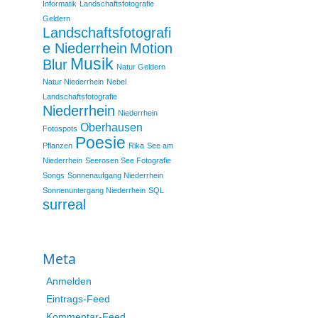
Informatik
Landschaftsfotografie
Geldern
Landschaftsfotografi
e Niederrhein
Motion
Musik
Blur
Natur Geldern
Natur Niederrhein
Nebel
Landschaftsfotografie
Niederrhein
Niederrhein
Oberhausen
Fotospots
Poesie
Pflanzen
Rika
See am
Niederrhein
Seerosen See Fotografie
Songs
Sonnenaufgang Niederrhein
Sonnenuntergang Niederrhein
SQL
surreal
Meta
Anmelden
Eintrags-Feed
Kommentar-Feed