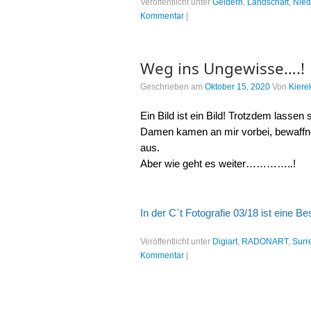
Veröffentlicht unter
Geldern
,
Landschaft
,
Nied
Kommentar
|
Weg ins Ungewisse….!
Geschrieben am
Oktober 15, 2020
Von
Kiere
Ein Bild ist ein Bild! Trotzdem lasse
Damen kamen an mir vorbei, bewaffne
aus.
Aber wie geht es weiter…………..!
In der C´t Fotografie 03/18 ist eine B
Veröffentlicht unter
Digiart
,
RADONART
,
Surr
Kommentar
|