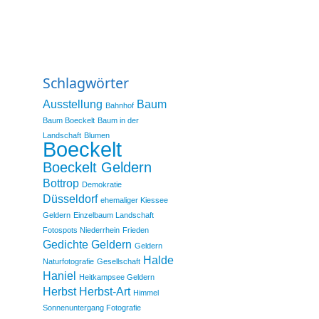
Schlagwörter
Ausstellung
Baum
Bahnhof
Baum Boeckelt
Baum in der
Landschaft
Blumen
Boeckelt
Boeckelt Geldern
Bottrop
Demokratie
Düsseldorf
ehemaliger Kiessee
Geldern
Einzelbaum Landschaft
Fotospots Niederrhein
Frieden
Gedichte
Geldern
Geldern
Halde
Naturfotografie
Gesellschaft
Haniel
Heitkampsee Geldern
Herbst
Herbst-Art
Himmel
Sonnenuntergang Fotografie