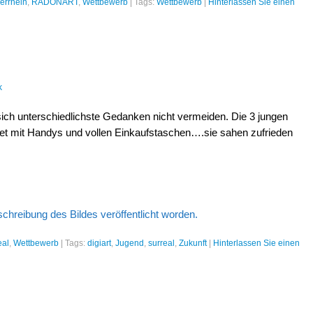
errhein
,
RADONART
,
Wettbewerb
|
Tags:
Wettbewerb
|
Hinterlassen Sie einen
k
n sich unterschiedlichste Gedanken nicht vermeiden. Die 3 jungen
t mit Handys und vollen Einkaufstaschen….sie sahen zufrieden
eschreibung des Bildes veröffentlicht worden.
eal
,
Wettbewerb
|
Tags:
digiart
,
Jugend
,
surreal
,
Zukunft
|
Hinterlassen Sie einen