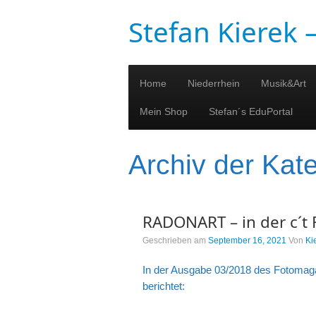
Stefan Kierek
Home
Niederrhein
Musik&Art
Mein Shop
Stefan´s EduPortal
Archiv der Kat
RADONART – in der c´t F
Geschrieben am
September 16, 2021
Von
Ki
In der Ausgabe 03/2018 des Fotomagaz
berichtet: