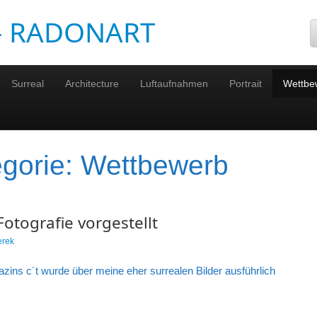
 – RADONART
Surreal
Architecture
Luftaufnahmen
Portrait
Wettbe
egorie:
Wettbewerb
otografie vorgestellt
erek
ins c´t wurde über meine eher surrealen Bilder ausführlich