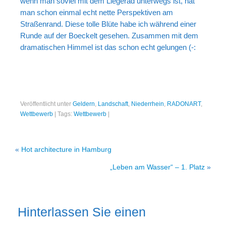
wenn man soviel mit dem Liegerad unterwegs ist, hat
Portrait
man schon einmal echt nette Perspektiven am
Wettbewerb
Straßenrand. Diese tolle Blüte habe ich während einer
Runde auf der Boeckelt gesehen. Zusammen mit dem
Meine Kalender
dramatischen Himmel ist das schon echt gelungen (-:
Mein Shop
Stefan´s EduPortal
Veröffentlicht unter
Geldern
,
Landschaft
,
Niederrhein
,
RADONART
,
Wettbewerb
|
Tags:
Wettbewerb
|
«
Hot architecture in Hamburg
„Leben am Wasser“ – 1. Platz
»
Hinterlassen Sie einen