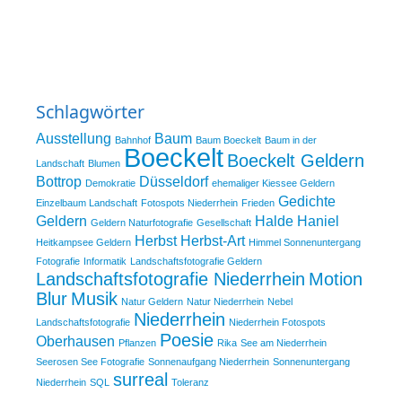
Schlagwörter
Ausstellung
Baum
Bahnhof
Baum Boeckelt
Baum in der
Boeckelt
Boeckelt Geldern
Landschaft
Blumen
Bottrop
Düsseldorf
Demokratie
ehemaliger Kiessee Geldern
Gedichte
Einzelbaum Landschaft
Fotospots Niederrhein
Frieden
Geldern
Halde Haniel
Geldern Naturfotografie
Gesellschaft
Herbst
Herbst-Art
Heitkampsee Geldern
Himmel Sonnenuntergang
Fotografie
Informatik
Landschaftsfotografie Geldern
Landschaftsfotografie Niederrhein
Motion
Blur
Musik
Natur Geldern
Natur Niederrhein
Nebel
Niederrhein
Landschaftsfotografie
Niederrhein Fotospots
Poesie
Oberhausen
Pflanzen
Rika
See am Niederrhein
Seerosen See Fotografie
Sonnenaufgang Niederrhein
Sonnenuntergang
surreal
Niederrhein
SQL
Toleranz