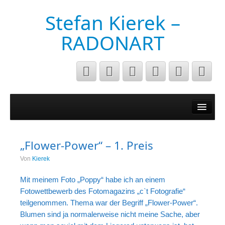
Stefan Kierek –
RADONART
Home
Niederrhein
„Flower-Power“ – 1. Preis
Musik&Art
Von
Kierek
Surreal
Mit meinem Foto „Poppy“ habe ich an einem
Architecture
Fotowettbewerb des Fotomagazins „c`t Fotografie“
teilgenommen. Thema war der Begriff „Flower-Power“.
Luftaufnahmen
Blumen sind ja normalerweise nicht meine Sache, aber