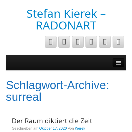
Stefan Kierek –
RADONART
Home
Niederrhein
Schlagwort-Archive:
Musik&Art
surreal
Surreal
Architecture
Der Raum diktiert die Zeit
Luftaufnahmen
Geschrieben am
Oktober 17, 2020
Von
Kierek