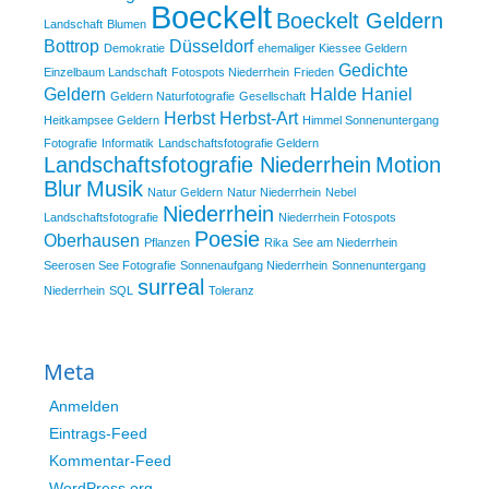
Boeckelt
Boeckelt Geldern
Landschaft
Blumen
Bottrop
Düsseldorf
Demokratie
ehemaliger Kiessee Geldern
Gedichte
Einzelbaum Landschaft
Fotospots Niederrhein
Frieden
Geldern
Halde Haniel
Geldern Naturfotografie
Gesellschaft
Herbst
Herbst-Art
Heitkampsee Geldern
Himmel Sonnenuntergang
Fotografie
Informatik
Landschaftsfotografie Geldern
Landschaftsfotografie Niederrhein
Motion
Blur
Musik
Natur Geldern
Natur Niederrhein
Nebel
Niederrhein
Landschaftsfotografie
Niederrhein Fotospots
Poesie
Oberhausen
Pflanzen
Rika
See am Niederrhein
Seerosen See Fotografie
Sonnenaufgang Niederrhein
Sonnenuntergang
surreal
Niederrhein
SQL
Toleranz
Meta
Anmelden
Eintrags-Feed
Kommentar-Feed
WordPress.org