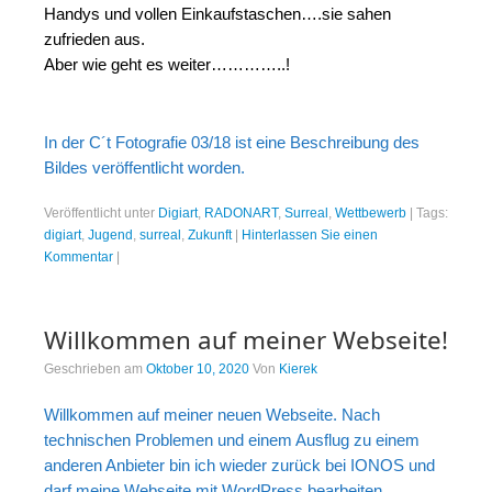
Handys und vollen Einkaufstaschen….sie sahen
zufrieden aus.
Aber wie geht es weiter…………..!
In der C´t Fotografie 03/18 ist eine Beschreibung des
Bildes veröffentlicht worden.
Veröffentlicht unter
Digiart
,
RADONART
,
Surreal
,
Wettbewerb
|
Tags:
digiart
,
Jugend
,
surreal
,
Zukunft
|
Hinterlassen Sie einen
Kommentar
|
Willkommen auf meiner Webseite!
Geschrieben am
Oktober 10, 2020
Von
Kierek
Willkommen auf meiner neuen Webseite. Nach
technischen Problemen und einem Ausflug zu einem
anderen Anbieter bin ich wieder zurück bei IONOS und
darf meine Webseite mit WordPress bearbeiten.