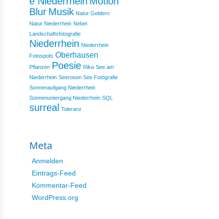
e Niederrhein
Motion
Blur
Musik
Natur Geldern
Natur Niederrhein
Nebel
Landschaftsfotografie
Niederrhein
Niederrhein
Oberhausen
Fotospots
Poesie
Pflanzen
Rika
See am
Niederrhein
Seerosen See Fotografie
Sonnenaufgang Niederrhein
Sonnenuntergang Niederrhein
SQL
surreal
Toleranz
Meta
Anmelden
Eintrags-Feed
Kommentar-Feed
WordPress.org