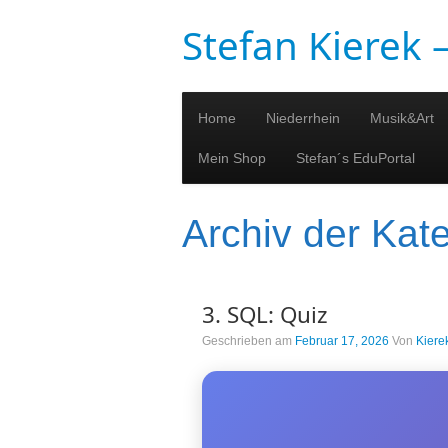
Stefan Kierek
Home
Niederrhein
Musik&Art
Mein Shop
Stefan´s EduPortal
Archiv der Kat
3. SQL: Quiz
Geschrieben am
Februar 17, 2026
Von
Kiere