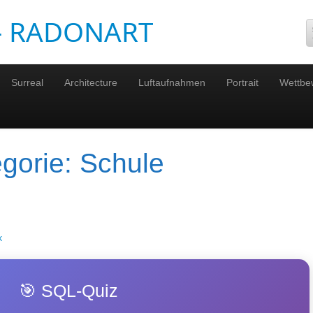
 – RADONART
Surreal
Architecture
Luftaufnahmen
Portrait
Wettbe
egorie:
Schule
k
🎯 SQL-Quiz