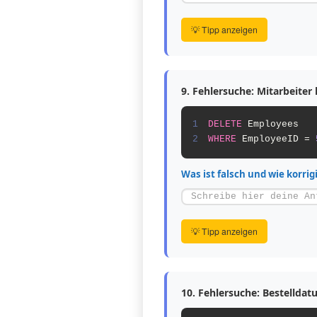
💡 Tipp anzeigen
9. Fehlersuche: Mitarbeiter
1
DELETE
2
WHERE
 EmployeeID = 
Was ist falsch und wie korrig
💡 Tipp anzeigen
10. Fehlersuche: Bestellda