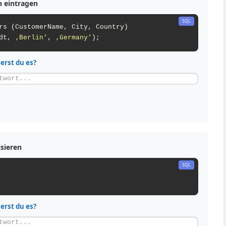
n eintragen
dt, 
‚Berlin‘
, 
‚Germany‘
);
ierst du es?
isieren
ierst du es?