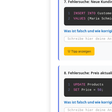
7. Fehlersuche: Neue Kundi
1
INSERT INTO
2
VALUES
 (Maria Schmi
Was ist falsch und wie korrig
💡 Tipp anzeigen
8. Fehlersuche: Preis aktual
1
UPDATE
2
SET
 Price = 
50
;
Was ist falsch und wie korrig