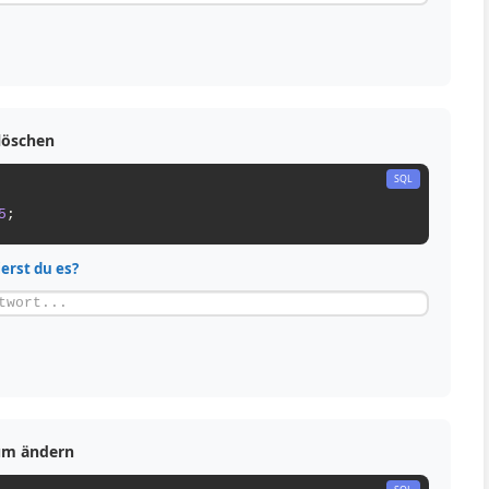
 löschen
5
;
ierst du es?
tum ändern