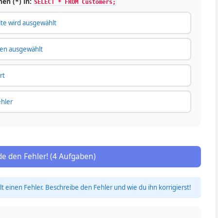
en (*) in:
SELECT * FROM Customers;
lte wird ausgewählt
den ausgewählt
rt
ehler
nde den Fehler! (4 Aufgaben)
 einen Fehler. Beschreibe den Fehler und wie du ihn korrigierst!