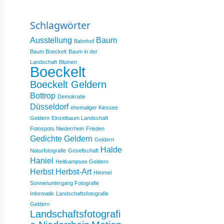
Schlagwörter
Ausstellung
Baum
Bahnhof
Baum Boeckelt
Baum in der
Landschaft
Blumen
Boeckelt
Boeckelt Geldern
Bottrop
Demokratie
Düsseldorf
ehemaliger Kiessee
Geldern
Einzelbaum Landschaft
Fotospots Niederrhein
Frieden
Gedichte
Geldern
Geldern
Halde
Naturfotografie
Gesellschaft
Haniel
Heitkampsee Geldern
Herbst
Herbst-Art
Himmel
Sonnenuntergang Fotografie
Informatik
Landschaftsfotografie
Geldern
Landschaftsfotografi