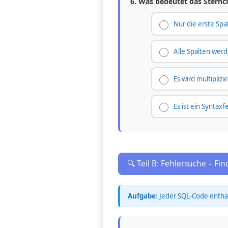
6. Was bedeutet das Sternch
Nur die erste Spa
Alle Spalten wer
Es wird multiplizie
Es ist ein Syntaxf
🔍 Teil B: Fehlersuche – Fi
Aufgabe:
Jeder SQL-Code enthält