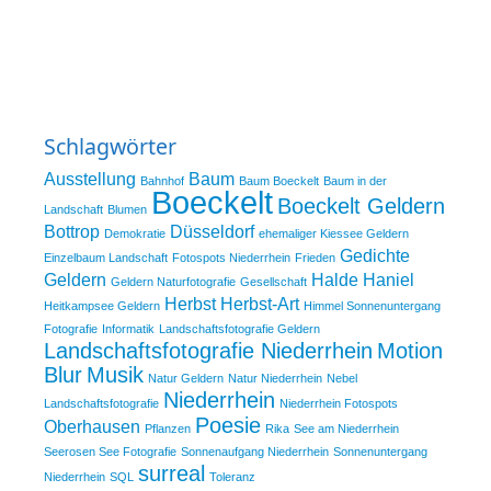
Schlagwörter
Ausstellung
Baum
Bahnhof
Baum Boeckelt
Baum in der
Boeckelt
Boeckelt Geldern
Landschaft
Blumen
Bottrop
Düsseldorf
Demokratie
ehemaliger Kiessee Geldern
Gedichte
Einzelbaum Landschaft
Fotospots Niederrhein
Frieden
Geldern
Halde Haniel
Geldern Naturfotografie
Gesellschaft
Herbst
Herbst-Art
Heitkampsee Geldern
Himmel Sonnenuntergang
Fotografie
Informatik
Landschaftsfotografie Geldern
Landschaftsfotografie Niederrhein
Motion
Blur
Musik
Natur Geldern
Natur Niederrhein
Nebel
Niederrhein
Landschaftsfotografie
Niederrhein Fotospots
Poesie
Oberhausen
Pflanzen
Rika
See am Niederrhein
Seerosen See Fotografie
Sonnenaufgang Niederrhein
Sonnenuntergang
surreal
Niederrhein
SQL
Toleranz