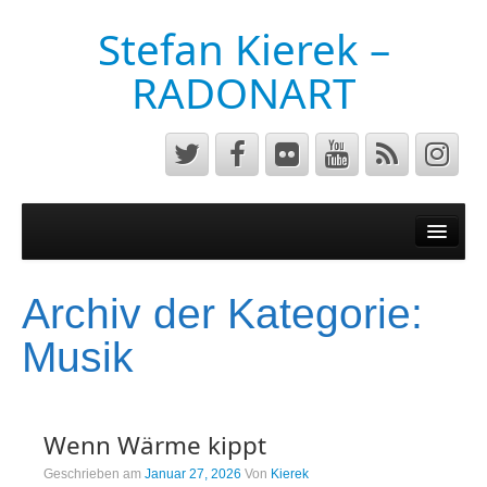
Stefan Kierek –
RADONART
Home
Niederrhein
Archiv der Kategorie:
Musik&Art
Musik
Surreal
Architecture
Wenn Wärme kippt
Luftaufnahmen
Geschrieben am
Januar 27, 2026
Von
Kierek