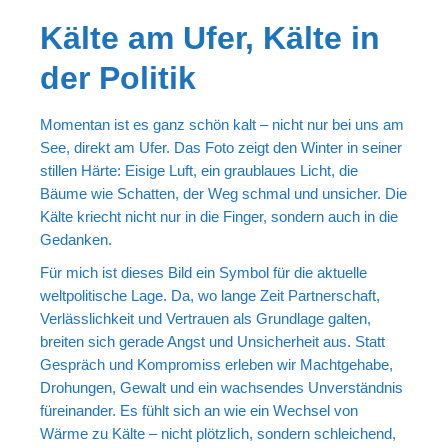
Portrait
Kälte am Ufer, Kälte in
Wettbewerb
der Politik
Meine Kalender
Mein Shop
Momentan ist es ganz schön kalt – nicht nur bei uns am
See, direkt am Ufer. Das Foto zeigt den Winter in seiner
Stefan´s EduPortal
stillen Härte: Eisige Luft, ein graublaues Licht, die
Bäume wie Schatten, der Weg schmal und unsicher. Die
Kälte kriecht nicht nur in die Finger, sondern auch in die
Gedanken.
Für mich ist dieses Bild ein Symbol für die aktuelle
weltpolitische Lage. Da, wo lange Zeit Partnerschaft,
Verlässlichkeit und Vertrauen als Grundlage galten,
breiten sich gerade Angst und Unsicherheit aus. Statt
Gespräch und Kompromiss erleben wir Machtgehabe,
Drohungen, Gewalt und ein wachsendes Unverständnis
füreinander. Es fühlt sich an wie ein Wechsel von
Wärme zu Kälte – nicht plötzlich, sondern schleichend,