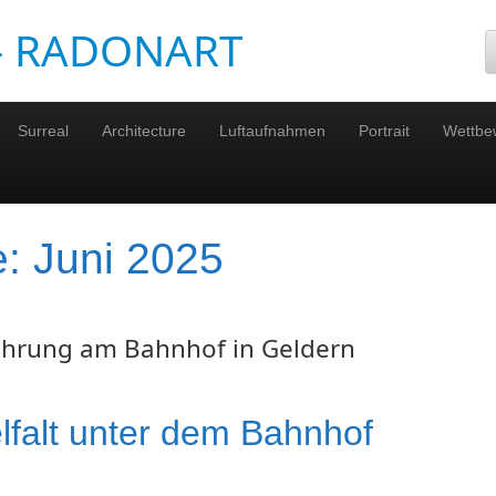
 – RADONART
Surreal
Architecture
Luftaufnahmen
Portrait
Wettbe
e:
Juni 2025
ührung am Bahnhof in Geldern
lfalt unter dem Bahnhof