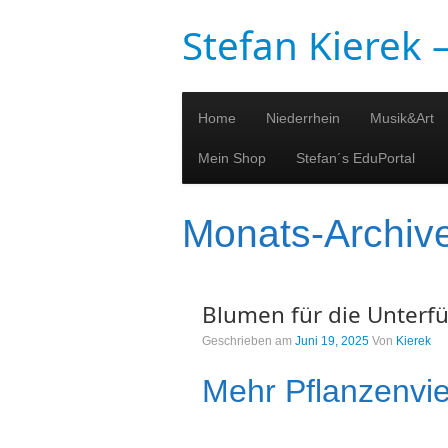
Stefan Kierek
Home
Niederrhein
Musik&Art
Mein Shop
Stefan´s EduPortal
Monats-Archiv
Blumen für die Unterf
Geschrieben am
Juni 19, 2025
Von
Kierek
Mehr Pflanzenvie