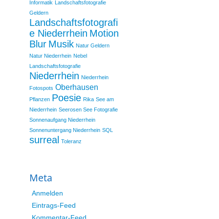
Informatik
Landschaftsfotografie
Geldern
Landschaftsfotografi
e Niederrhein
Motion
Blur
Musik
Natur Geldern
Natur Niederrhein
Nebel
Landschaftsfotografie
Niederrhein
Niederrhein
Oberhausen
Fotospots
Poesie
Pflanzen
Rika
See am
Niederrhein
Seerosen See Fotografie
Sonnenaufgang Niederrhein
Sonnenuntergang Niederrhein
SQL
surreal
Toleranz
Meta
Anmelden
Eintrags-Feed
Kommentar-Feed