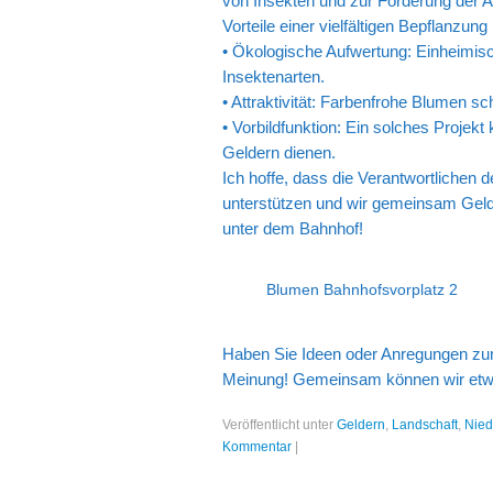
von Insekten und zur Förderung der Art
Vorteile einer vielfältigen Bepflanzung
• Ökologische Aufwertung: Einheimis
Insektenarten.
• Attraktivität: Farbenfrohe Blumen s
• Vorbildfunktion: Ein solches Projek
Geldern dienen.
Ich hoffe, dass die Verantwortlichen 
unterstützen und wir gemeinsam Geld
unter dem Bahnhof!
Blumen Bahnhofsvorplatz 2
Haben Sie Ideen oder Anregungen zur
Meinung! Gemeinsam können wir et
Veröffentlicht unter
Geldern
,
Landschaft
,
Nied
Kommentar
|