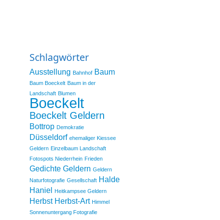
Schlagwörter
Ausstellung
Baum
Bahnhof
Baum Boeckelt
Baum in der
Landschaft
Blumen
Boeckelt
Boeckelt Geldern
Bottrop
Demokratie
Düsseldorf
ehemaliger Kiessee
Geldern
Einzelbaum Landschaft
Fotospots Niederrhein
Frieden
Gedichte
Geldern
Geldern
Halde
Naturfotografie
Gesellschaft
Haniel
Heitkampsee Geldern
Herbst
Herbst-Art
Himmel
Sonnenuntergang Fotografie