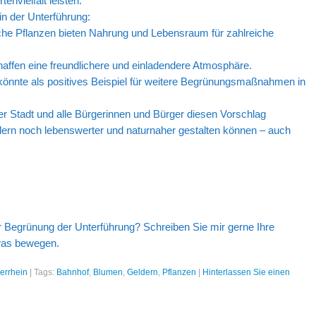
envielfalt leisten.
 in der Unterführung:
che Pflanzen bieten Nahrung und Lebensraum für zahlreiche
chaffen eine freundlichere und einladendere Atmosphäre.
t könnte als positives Beispiel für weitere Begrünungsmaßnahmen in
der Stadt und alle Bürgerinnen und Bürger diesen Vorschlag
ern noch lebenswerter und naturnaher gestalten können – auch
 Begrünung der Unterführung? Schreiben Sie mir gerne Ihre
was bewegen.
errhein
|
Tags:
Bahnhof
,
Blumen
,
Geldern
,
Pflanzen
|
Hinterlassen Sie einen