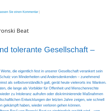
lassen Sie einen Kommentar
|
ronski Beat
nd tolerante Gesellschaft –
erte, die eigentlich fest in unserer Gesellschaft verankert sein
der Schutz von Minderheiten und Andersdenkenden – zunehmend
inst als selbstverständlich galt, gerät heute vielerorts ins Wanken.
ten, die lange als Vorbilder für Offenheit und Menschenrechte
 wieder zu Intoleranz aufrufen oder diskriminierende Maßnahmen
llschaftlichen Entwicklungen der letzten Jahre zeigen, wie schnell
en gekämpft haben, wieder verloren gehen können.
ltown Boy“ von Bronski Beat so eindringlich erzählt wird – von