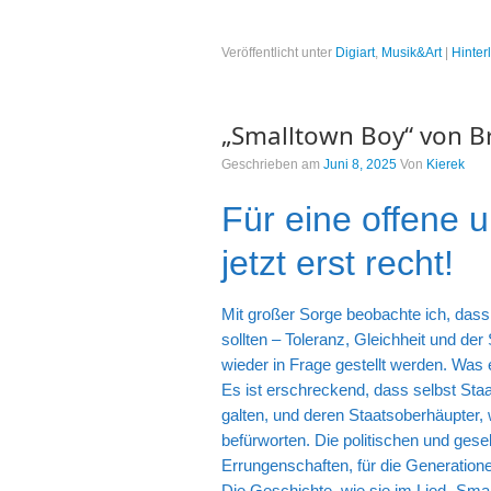
Veröffentlicht unter
Digiart
,
Musik&Art
|
Hinter
„Smalltown Boy“ von B
Geschrieben am
Juni 8, 2025
Von
Kierek
Für eine offene u
jetzt erst recht!
Mit großer Sorge beobachte ich, dass W
sollten – Toleranz, Gleichheit und 
wieder in Frage gestellt werden. Was e
Es ist erschreckend, dass selbst Staa
galten, und deren Staatsoberhäupter,
befürworten. Die politischen und gese
Errungenschaften, für die Generation
Die Geschichte, wie sie im Lied „Smal