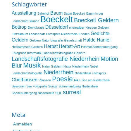
Schlagwörter
Ausstellung
Baum
Bahnhof
Baum Boeckelt
Baum in der
Boeckelt
Boeckelt Geldern
Landschaft
Blumen
Bottrop
Düsseldorf
Demokratie
ehemaliger Kiessee Geldern
Gedichte
Einzelbaum Landschaft
Fotospots Niederrhein
Frieden
Geldern
Halde Haniel
Geldern Naturfotografie
Gesellschaft
Herbst
Herbst-Art
Heitkampsee Geldern
Himmel Sonnenuntergang
Fotografie
Informatik
Landschaftsfotografie Geldern
Landschaftsfotografie Niederrhein
Motion
Musik
Blur
Natur Geldern
Natur Niederrhein
Nebel
Niederrhein
Landschaftsfotografie
Niederrhein Fotospots
Poesie
Oberhausen
Pflanzen
Rika
See am Niederrhein
Seerosen See Fotografie
Songs
Sonnenaufgang Niederrhein
surreal
Sonnenuntergang Niederrhein
SQL
Meta
Anmelden