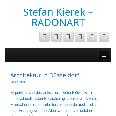
Stefan Kierek –
RADONART
Home
Niederrhein
Architektur in Düsseldorf
Musik&Art
Von
Kierek
Surreal
Eigentlich sind das ja trostlose Betonklötze, wo in
Architecture
unterschiedlichsten Bereichen gearbeitet wird. Viele
Menschen, die dort arbeiten, können da auch nichts
Luftaufnahmen
positives abgewinnen. Aber wenn ich vor solchen