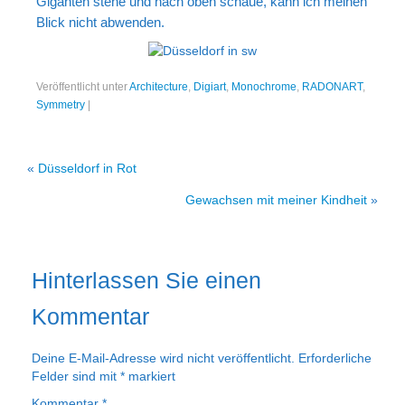
Giganten stehe und nach oben schaue, kann ich meinen
Portrait
Blick nicht abwenden.
Wettbewerb
Meine Kalender
Veröffentlicht unter
Architecture
,
Digiart
,
Monochrome
,
RADONART
,
Symmetry
|
Mein Shop
Stefan´s EduPortal
«
Düsseldorf in Rot
Gewachsen mit meiner Kindheit
»
Hinterlassen Sie einen
Kommentar
Deine E-Mail-Adresse wird nicht veröffentlicht.
Erforderliche
Felder sind mit
*
markiert
Kommentar
*