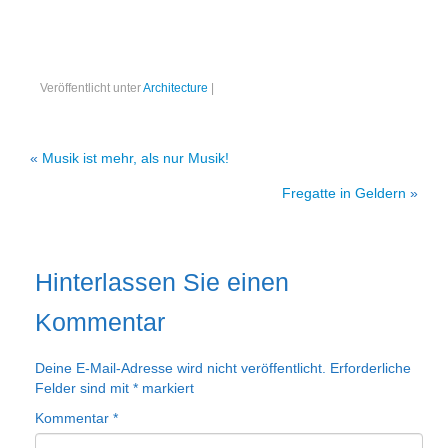
Portrait
Wettbewerb
Meine Kalender
Veröffentlicht unter
Architecture
|
Mein Shop
«
Musik ist mehr, als nur Musik!
Stefan´s EduPortal
Fregatte in Geldern
»
Hinterlassen Sie einen
Kommentar
Deine E-Mail-Adresse wird nicht veröffentlicht.
Erforderliche
Felder sind mit
*
markiert
Kommentar
*