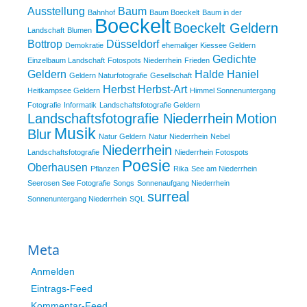
Ausstellung
Baum
Bahnhof
Baum Boeckelt
Baum in der
Boeckelt
Boeckelt Geldern
Landschaft
Blumen
Bottrop
Düsseldorf
Demokratie
ehemaliger Kiessee Geldern
Gedichte
Einzelbaum Landschaft
Fotospots Niederrhein
Frieden
Geldern
Halde Haniel
Geldern Naturfotografie
Gesellschaft
Herbst
Herbst-Art
Heitkampsee Geldern
Himmel Sonnenuntergang
Fotografie
Informatik
Landschaftsfotografie Geldern
Landschaftsfotografie Niederrhein
Motion
Musik
Blur
Natur Geldern
Natur Niederrhein
Nebel
Niederrhein
Landschaftsfotografie
Niederrhein Fotospots
Poesie
Oberhausen
Pflanzen
Rika
See am Niederrhein
Seerosen See Fotografie
Songs
Sonnenaufgang Niederrhein
surreal
Sonnenuntergang Niederrhein
SQL
Meta
Anmelden
Eintrags-Feed
Kommentar-Feed